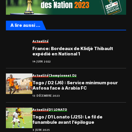
A lire aussi ...
Actualité
France: Bordeaux de Klidjè Thibault
expédié en National 1
14 JUIN 2022
Actualité
Championnat D2
Togo / D2 (J6) : Service minimum pour
Asfosa face à Arabia FC
13 DÉCEMBRE 2023
Actualité
D1 LONATO
Togo / D1 Lonato (J25): Le fil de
funambule avant l’épilogue
3 JUIN 2025