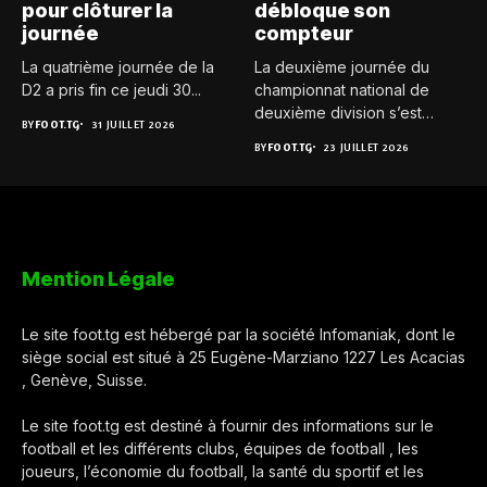
pour clôturer la
débloque son
journée
compteur
La quatrième journée de la
La deuxième journée du
D2 a pris fin ce jeudi 30...
championnat national de
deuxième division s’est
BY
FOOT.TG
31 JUILLET 2026
achevée ce...
BY
FOOT.TG
23 JUILLET 2026
Mention Légale
Le site foot.tg est hébergé par la société Infomaniak, dont le
siège social est situé à 25 Eugène-Marziano 1227 Les Acacias
, Genève, Suisse.
Le site foot.tg est destiné à fournir des informations sur le
football et les différents clubs, équipes de football , les
joueurs, l’économie du football, la santé du sportif et les