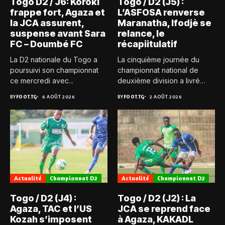
Togo D2 / J6: Koroki
Togo / D2 (J5) :
frappe fort, Agaza et
L’ASFOSA renverse
la JCA assurent,
Maranatha, Ifodjè se
suspense avant Sara
relance, le
FC – Doumbé FC
récapiitulatif
La D2 nationale du Togo a
La cinquième journée du
poursuivi son championnat
championnat national de
ce mercredi avec...
deuxième division a livré
son...
BY
FOOT.TG
6 AOÛT 2026
BY
FOOT.TG
2 AOÛT 2026
Actualité
Championnat D2
Actualité
Championnat D2
Togo / D2 (J4) :
Togo / D2 (J2) : La
Agaza, TAC et l’US
JCA se reprend face
Kozah s’imposent
à Agaza, KAKADL