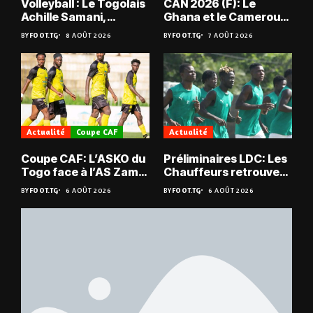
Volleyball : Le Togolais
CAN 2026 (F): Le
Achille Samani,
Ghana et le Cameroun
champion du Bénin !
en quarts
BY
FOOT.TG
8 AOÛT 2026
BY
FOOT.TG
7 AOÛT 2026
Actualité
Coupe CAF
Actualité
Coupe CAF: L’ASKO du
Préliminaires LDC: Les
Togo face à l’AS Zam
Chauffeurs retrouvent
du Niger
les Mimos
BY
FOOT.TG
6 AOÛT 2026
BY
FOOT.TG
6 AOÛT 2026