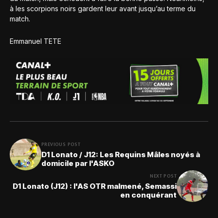
à les scorpions noirs gardent leur avant jusqu’au terme du
match.
Emmanuel TETE
PREVIOUS POST
D1 Lonato / J12: Les Requins Mâles noyés à
domicile par l'ASKO
NEXT POST
D1 Lonato (J12) : l'AS OTR malmené, Semassi
en conquérant