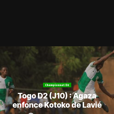
Championnat D2
Togo D2 (J10) : Agaza
enfonce Kotoko de Lavié