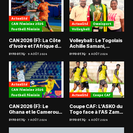
Actualité
CAN Féminine 2026
Actualité
Omnisport
Football Féminin
Volleyball
CAN 2026 (F): La Côte
Volleyball : Le Togolais
d’Ivoire et l’Afrique du
Achille Samani,
Sud tombent
champion du Bénin !
BY
FOOT.TG
9 AOÛT 2026
BY
FOOT.TG
8 AOÛT 2026
Actualité
CAN Féminine 2026
Football Féminin
Actualité
Coupe CAF
CAN 2026 (F): Le
Coupe CAF: L’ASKO du
Ghana et le Cameroun
Togo face à l’AS Zam
en quarts
du Niger
BY
FOOT.TG
7 AOÛT 2026
BY
FOOT.TG
6 AOÛT 2026