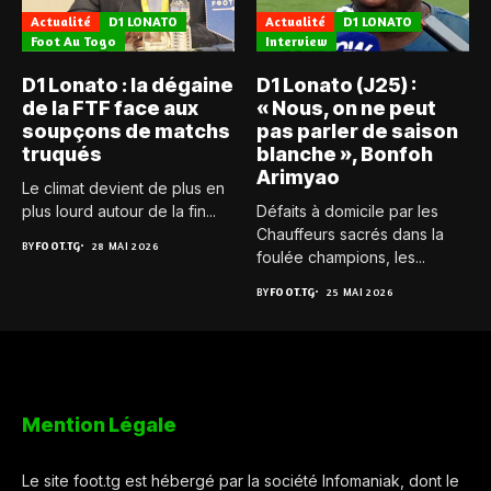
Actualité
D1 LONATO
Actualité
D1 LONATO
Foot Au Togo
Interview
D1 Lonato : la dégaine
D1 Lonato (J25) :
de la FTF face aux
« Nous, on ne peut
soupçons de matchs
pas parler de saison
truqués
blanche », Bonfoh
Arimyao
Le climat devient de plus en
plus lourd autour de la fin...
Défaits à domicile par les
Chauffeurs sacrés dans la
BY
FOOT.TG
28 MAI 2026
foulée champions, les...
BY
FOOT.TG
25 MAI 2026
Mention Légale
Le site foot.tg est hébergé par la société Infomaniak, dont le