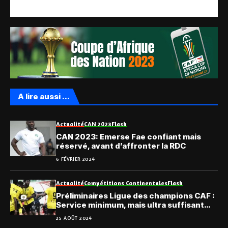
A lire aussi ...
Actualité
CAN 2023
Flash
CAN 2023: Emerse Fae confiant mais
réservé, avant d’affronter la RDC
6 FÉVRIER 2024
Actualité
Compétitions Continentales
Flash
Préliminaires Ligue des champions CAF :
Service minimum, mais ultra suffisant
pour l’ASKO face au CD Mongomo
25 AOÛT 2024