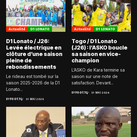
Actualité
D1 LONATO
Actualité
D1 LONATO
D1 Lonato / J26:
Togo / D1 Lonato
Levée électrique en
(J26) : l’ASKO boucle
clôture d’une saison
sa saison en vice-
pleine de
champion
rebondissements
L’ASKO de Kara termine sa
Le rideau est tombé sur la
saison sur une note de
saison 2025-2026 de la D1
satisfaction. Devant...
Lonato...
BY
FOOT.TG
31 MAI 2026
BY
FOOT.TG
31 MAI 2026