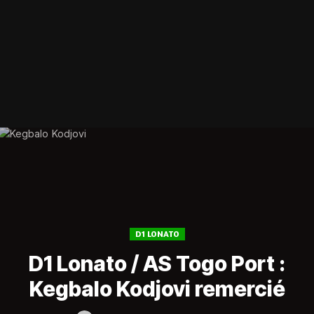
D1 LONATO
D1 Lonato / AS Togo Port :
Kegbalo Kodjovi remercié