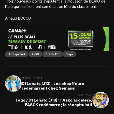
Trois nouveaux points s’ajoutent à la mousson de l’ASKO de
Kara qui maintiennent son écart en tête du classement.
Arnaud BOCCO
As Togo Port
ASKO
D1 LONATO
Togo
PREVIOUS POST
D1 Lonato (J13) : Les chauffeurs
redémarrent chez Semassi
NEXT POST
Togo / D1 Lonato (J13) : l'Asko accélère,
l'ASCK redémarre ; le récapitulatif