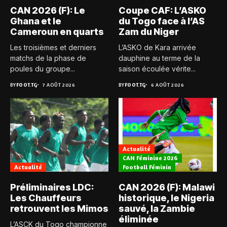
CAN 2026 (F): Le
Coupe CAF: L’ASKO
Ghana et le
du Togo face à l’AS
Cameroun en quarts
Zam du Niger
Les troisièmes et derniers
L’ASKO de Kara arrivée
matchs de la phase de
dauphine au terme de la
poules du groupe...
saison écoulée vérite...
BY
FOOT.TG
7 AOÛT 2026
BY
FOOT.TG
6 AOÛT 2026
Actualité
CAN Féminine 2026
Actualité
Football Féminin
Préliminaires LDC:
CAN 2026 (F): Malawi
Les Chauffeurs
historique, le Nigeria
retrouvent les Mimos
sauvé, la Zambie
éliminée
L’ASCK du Togo championne