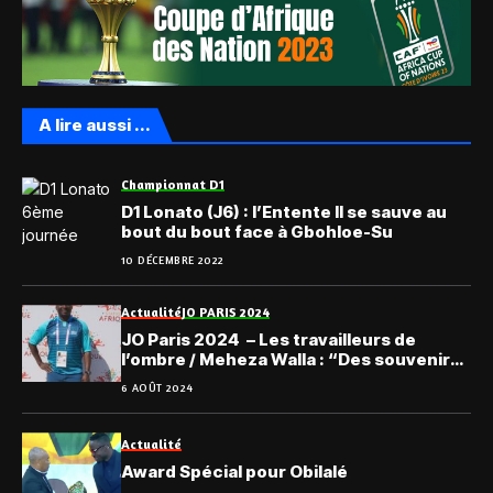
A lire aussi ...
Championnat D1
D1 Lonato (J6) : l’Entente II se sauve au
bout du bout face à Gbohloe-Su
10 DÉCEMBRE 2022
Actualité
JO PARIS 2024
JO Paris 2024 – Les travailleurs de
l’ombre / Meheza Walla : “Des souvenirs
gravés à vie”
6 AOÛT 2024
Actualité
Award Spécial pour Obilalé