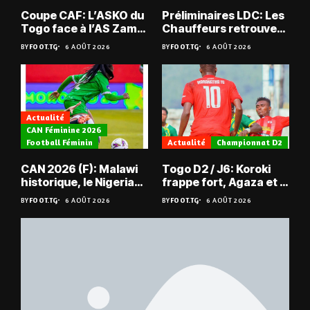
Coupe CAF: L’ASKO du
Préliminaires LDC: Les
Togo face à l’AS Zam
Chauffeurs retrouvent
du Niger
les Mimos
BY
FOOT.TG
6 AOÛT 2026
BY
FOOT.TG
6 AOÛT 2026
Actualité
CAN Féminine 2026
Football Féminin
Actualité
Championnat D2
CAN 2026 (F): Malawi
Togo D2 / J6: Koroki
historique, le Nigeria
frappe fort, Agaza et la
sauvé, la Zambie
JCA assurent,
BY
FOOT.TG
6 AOÛT 2026
BY
FOOT.TG
6 AOÛT 2026
éliminée
suspense avant Sara
FC – Doumbé FC