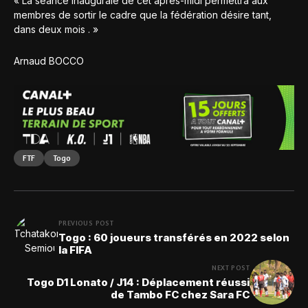
« La séance inaugurale de cet après-midi permettra aux
membres de sortir le cadre que la fédération désire tant,
dans deux mois . »
Arnaud BOCCO
FTF
Togo
PREVIOUS POST
Togo : 60 joueurs transférés en 2022 selon
la FIFA
NEXT POST
Togo D1 Lonato / J14 : Déplacement réussi
de Tambo FC chez Sara FC