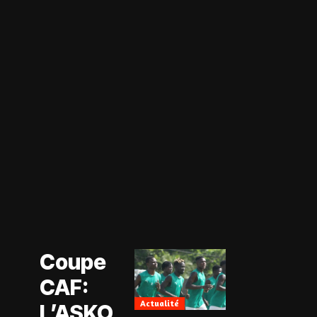
Actualité
Coupe CAF
Actualité
Coupe
CAN Féminine
2026
CAF:
Football
Féminin
Actualité
L’ASKO