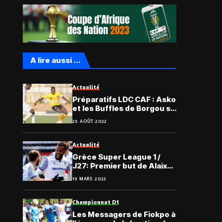
A lire aussi ...
Actualité
Préparatifs LDC CAF : Asko
et les Buffles de Borgou se
neutralisent
25 AOÛT 2022
Actualité
Grèce Super League 1 /
J27: Premier but de Alaixys
Romao avec Ionikos FC
19 MARS 2022
Championnat D1
Les Messagers de Fiokpo à