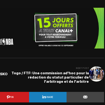
NEXT POST
Togo / FTF: Une commission ad'hoc pour la
'ASKO
rédaction du statut particulier de
l'arbitrage et de l'arbitre
PIN
SHARE