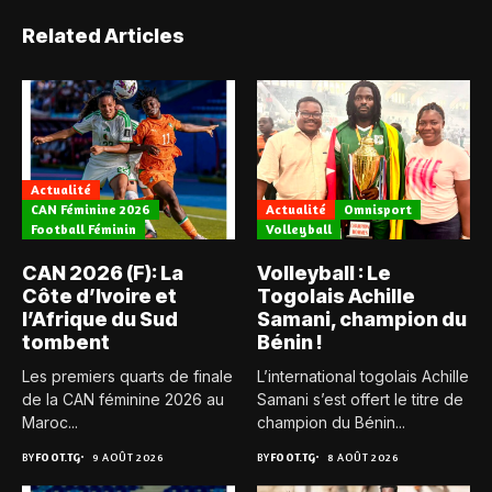
Related Articles
Actualité
CAN Féminine 2026
Actualité
Omnisport
Football Féminin
Volleyball
CAN 2026 (F): La
Volleyball : Le
Côte d’Ivoire et
Togolais Achille
l’Afrique du Sud
Samani, champion du
tombent
Bénin !
Les premiers quarts de finale
L’international togolais Achille
de la CAN féminine 2026 au
Samani s’est offert le titre de
Maroc...
champion du Bénin...
BY
FOOT.TG
9 AOÛT 2026
BY
FOOT.TG
8 AOÛT 2026