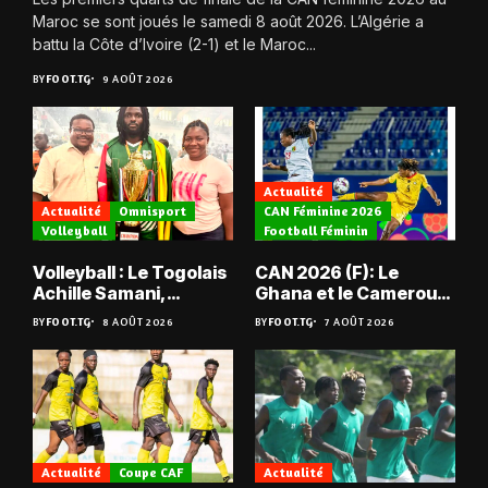
Maroc se sont joués le samedi 8 août 2026. L’Algérie a
battu la Côte d’Ivoire (2-1) et le Maroc...
BY
FOOT.TG
9 AOÛT 2026
Actualité
Actualité
Omnisport
CAN Féminine 2026
Volleyball
Football Féminin
Volleyball : Le Togolais
CAN 2026 (F): Le
Achille Samani,
Ghana et le Cameroun
champion du Bénin !
en quarts
BY
FOOT.TG
8 AOÛT 2026
BY
FOOT.TG
7 AOÛT 2026
Actualité
Coupe CAF
Actualité