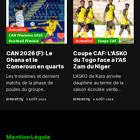
Actualité
CAN Féminine 2026
Football Féminin
Actualité
Coupe CAF
CAN 2026 (F): Le
Coupe CAF: L’ASKO
Ghana et le
du Togo face à l’AS
Cameroun en quarts
Zam du Niger
Les troisièmes et derniers
L’ASKO de Kara arrivée
matchs de la phase de
dauphine au terme de la
poules du groupe...
saison écoulée vérite...
BY
FOOT.TG
7 AOÛT 2026
BY
FOOT.TG
6 AOÛT 2026
Mention Légale