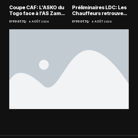
Coupe CAF: L’ASKO du
Préliminaires LDC: Les
Togo face à l’AS Zam
Chauffeurs retrouvent
du Niger
les Mimos
BY
FOOT.TG
6 AOÛT 2026
BY
FOOT.TG
6 AOÛT 2026