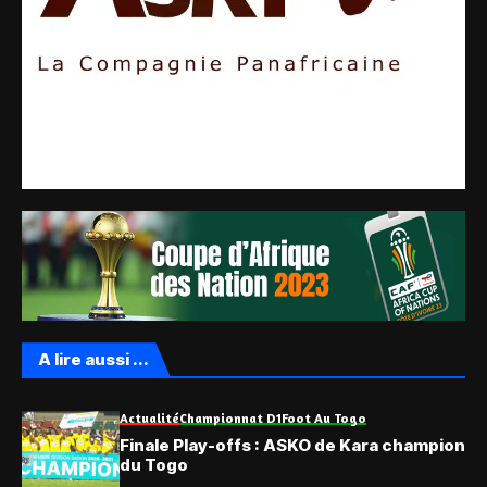
A lire aussi ...
Actualité
Championnat D1
Foot Au Togo
Finale Play-offs : ASKO de Kara champion
du Togo