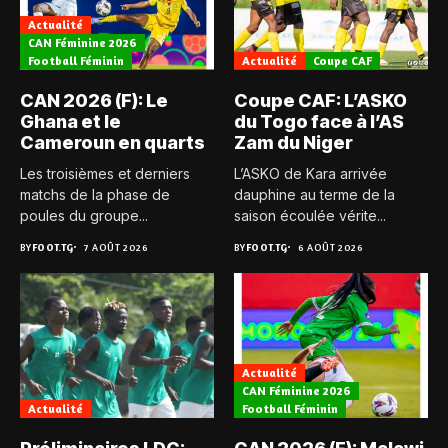
Actualité
CAN Féminine 2026
Football Féminin
Actualité
Coupe CAF
CAN 2026 (F): Le
Coupe CAF: L’ASKO
Ghana et le
du Togo face à l’AS
Cameroun en quarts
Zam du Niger
Les troisièmes et derniers
L’ASKO de Kara arrivée
matchs de la phase de
dauphine au terme de la
poules du groupe...
saison écoulée vérite...
BY
FOOT.TG
7 AOÛT 2026
BY
FOOT.TG
6 AOÛT 2026
Actualité
CAN Féminine 2026
Actualité
Football Féminin