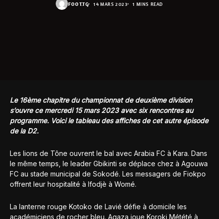
FOOT.TG
14 MARS 2023
1 MINS READ
Le 16ème chapitre du championnat de deuxième division
s’ouvre ce mercredi 15 mars 2023 avec six rencontres au
programme. Voici le tableau des affiches de cet autre épisode
de la D2.
Les lions de Tône ouvrent le bal avec Arabia FC à Kara. Dans
le même temps, le leader Gbikinti se déplace chez à Agouwa
FC au stade municipal de Sokodé. Les messagers de Fiokpo
offrent leur hospitalité à Ifodjè à Womé.
La lanterne rouge Kotoko de Lavié défie à domicile les
académiciens de rocher bleu. Agaza joue Koroki Métété à