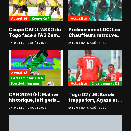
Actualité
Coupe CAF
Actualité
Coupe CAF: L’ASKO du
Préliminaires LDC: Les
Togo face à l’AS Zam
Chauffeurs retrouvent
du Niger
les Mimos
BY
FOOT.TG
6 AOÛT 2026
BY
FOOT.TG
6 AOÛT 2026
Actualité
CAN Féminine 2026
Football Féminin
Actualité
Championnat D2
CAN 2026 (F): Malawi
Togo D2 / J6: Koroki
historique, le Nigeria
frappe fort, Agaza et la
sauvé, la Zambie
JCA assurent,
BY
FOOT.TG
6 AOÛT 2026
BY
FOOT.TG
6 AOÛT 2026
éliminée
suspense avant Sara
FC – Doumbé FC