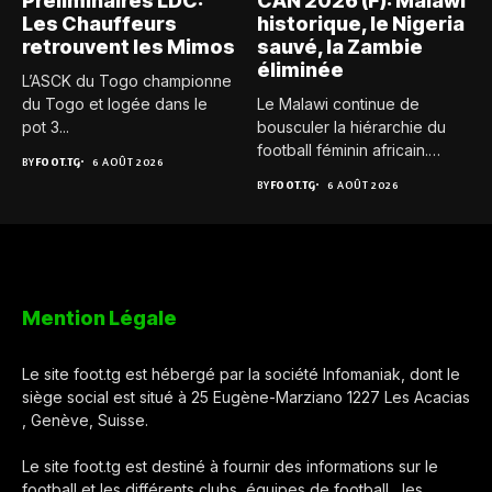
Préliminaires LDC:
CAN 2026 (F): Malawi
Les Chauffeurs
historique, le Nigeria
retrouvent les Mimos
sauvé, la Zambie
éliminée
L’ASCK du Togo championne
du Togo et logée dans le
Le Malawi continue de
pot 3...
bousculer la hiérarchie du
football féminin africain.
BY
FOOT.TG
6 AOÛT 2026
Pour...
BY
FOOT.TG
6 AOÛT 2026
Mention Légale
Le site foot.tg est hébergé par la société Infomaniak, dont le
siège social est situé à 25 Eugène-Marziano 1227 Les Acacias
, Genève, Suisse.
Le site foot.tg est destiné à fournir des informations sur le
football et les différents clubs, équipes de football , les