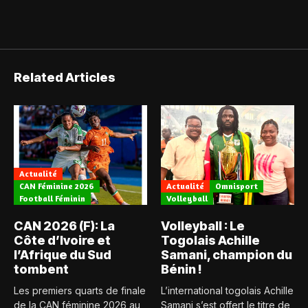
Related Articles
Actualité
CAN Féminine 2026
Actualité
Omnisport
Football Féminin
Volleyball
CAN 2026 (F): La
Volleyball : Le
Côte d’Ivoire et
Togolais Achille
l’Afrique du Sud
Samani, champion du
tombent
Bénin !
Les premiers quarts de finale
L’international togolais Achille
de la CAN féminine 2026 au
Samani s’est offert le titre de