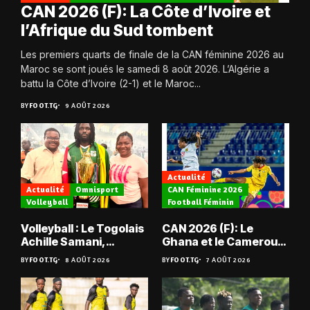
CAN 2026 (F): La Côte d’Ivoire et
l’Afrique du Sud tombent
Les premiers quarts de finale de la CAN féminine 2026 au
Maroc se sont joués le samedi 8 août 2026. L’Algérie a
battu la Côte d’Ivoire (2-1) et le Maroc...
BY
FOOT.TG
9 AOÛT 2026
Actualité
Actualité
Omnisport
CAN Féminine 2026
Volleyball
Football Féminin
Volleyball : Le Togolais
CAN 2026 (F): Le
Achille Samani,
Ghana et le Cameroun
champion du Bénin !
en quarts
BY
FOOT.TG
8 AOÛT 2026
BY
FOOT.TG
7 AOÛT 2026