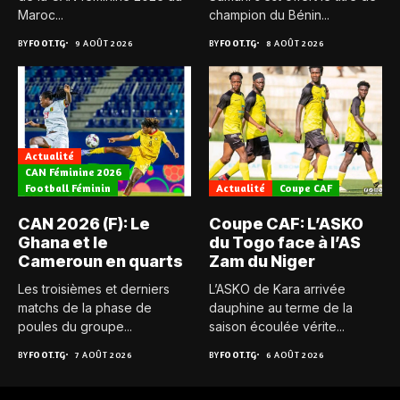
Maroc...
champion du Bénin...
BY
FOOT.TG
9 AOÛT 2026
BY
FOOT.TG
8 AOÛT 2026
Actualité
CAN Féminine 2026
Football Féminin
Actualité
Coupe CAF
CAN 2026 (F): Le
Coupe CAF: L’ASKO
Ghana et le
du Togo face à l’AS
Cameroun en quarts
Zam du Niger
Les troisièmes et derniers
L’ASKO de Kara arrivée
matchs de la phase de
dauphine au terme de la
poules du groupe...
saison écoulée vérite...
BY
FOOT.TG
7 AOÛT 2026
BY
FOOT.TG
6 AOÛT 2026