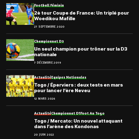
Football Féminin
2è tour Coupe de France: Un triplé pour
Woedikou Mafille
27 SEPTEMBRE 2020
Championnat D3
Un seul champion pour trôner sur la D3
nationale
7 DÉCEMBRE 2019
Actualité
Equipes Nationales
Togo / Éperviers : deux tests en mars
pour lancer l’ère Neveu
12 MARS 2026
Actualité
Championnat D1
Foot Au Togo
Togo / Mercato: Un nouvel attaquant
dans l’arène des Kondonas
20 JUIN 2022