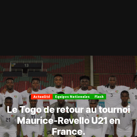
Actualité
Equipes Nationales
Flash
Le Togo de retour au tournoi
Maurice-Revello U21 en
France.