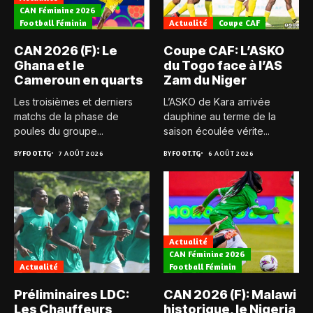
CAN Féminine 2026
Football Féminin
Actualité
Coupe CAF
CAN 2026 (F): Le
Coupe CAF: L’ASKO
Ghana et le
du Togo face à l’AS
Cameroun en quarts
Zam du Niger
Les troisièmes et derniers
L’ASKO de Kara arrivée
matchs de la phase de
dauphine au terme de la
poules du groupe...
saison écoulée vérite...
BY
FOOT.TG
7 AOÛT 2026
BY
FOOT.TG
6 AOÛT 2026
Actualité
CAN Féminine 2026
Actualité
Football Féminin
Préliminaires LDC:
CAN 2026 (F): Malawi
Les Chauffeurs
historique, le Nigeria