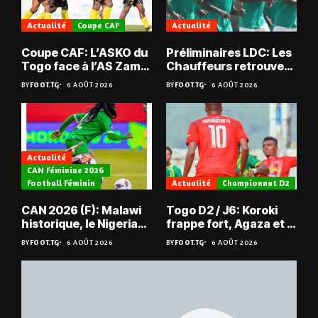
Actualité
Coupe CAF
Actualité
Coupe CAF: L’ASKO du
Préliminaires LDC: Les
Togo face à l’AS Zam
Chauffeurs retrouvent
du Niger
les Mimos
BY
FOOT.TG
6 AOÛT 2026
BY
FOOT.TG
6 AOÛT 2026
Actualité
CAN Féminine 2026
Football Féminin
Actualité
Championnat D2
CAN 2026 (F): Malawi
Togo D2 / J6: Koroki
historique, le Nigeria
frappe fort, Agaza et la
sauvé, la Zambie
JCA assurent,
BY
FOOT.TG
6 AOÛT 2026
BY
FOOT.TG
6 AOÛT 2026
éliminée
suspense avant Sara
FC – Doumbé FC