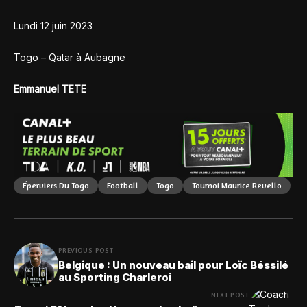
Lundi 12 juin 2023
Togo – Qatar à Aubagne
Emmanuel TETE
Éperviers Du Togo
Football
Togo
Tournoi Maurice Revello
PREVIOUS POST
Belgique : Un nouveau bail pour Loïc Béssilé
au Sporting Charleroi
NEXT POST