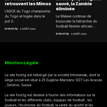
retrouvent les Mimos
sauvé, la Zambie
éliminée
L’ASCK du Togo championne
du Togo et logée dans le
Le Malawi continue de
pot 3...
bousculer la hiérarchie du
football féminin africain.
BY
FOOT.TG
6 AOÛT 2026
Pour...
BY
FOOT.TG
6 AOÛT 2026
Mention Légale
Le site foot.tg est hébergé par la société Infomaniak, dont le
siège social est situé à 25 Eugène-Marziano 1227 Les Acacias
, Genève, Suisse.
Le site foot.tg est destiné à fournir des informations sur le
football et les différents clubs, équipes de football , les
joueurs, l’économie du football, la santé du sportif et les