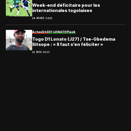
Week-end déficitaire pour les
internationales togolaises
28 MARS 2022
Actualité
D1 LONATO
Flash
Togo D1 Lonato (J27) / Tse-Gbedema
Sitsope : « Il faut s’en féliciter »
22 MAI 2023