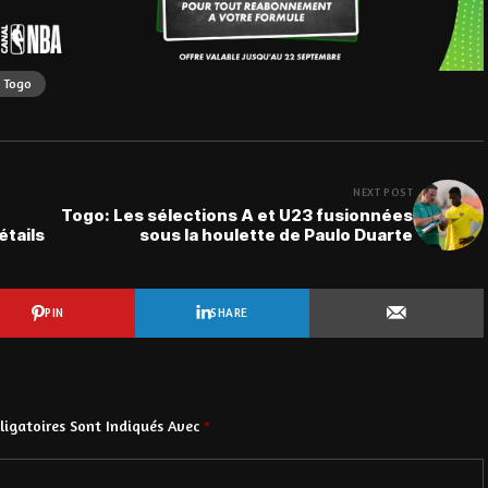
Togo
NEXT POST
Togo: Les sélections A et U23 fusionnées
étails
sous la houlette de Paulo Duarte
PIN
SHARE
igatoires Sont Indiqués Avec
*