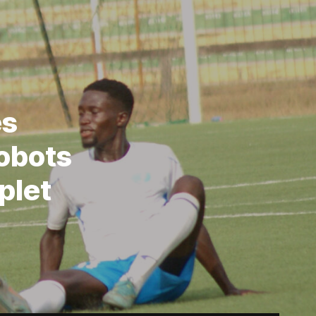
es
robots
plet