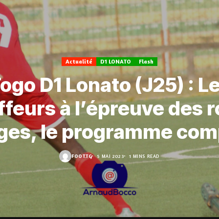
Actualité
D1 LONATO
Flash
ogo D1 Lonato (J25) : L
feurs à l’épreuve des 
ges, le programme com
FOOT.TG
5 MAI 2023
1 MINS READ