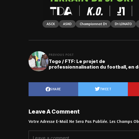
ASCK
ASKO
Championnat D1
D1 LONATO
PREVIOUS POST
Togo / FTF: Le projet de
professionnalisation du football, en d
SHARE
TWEET
Leave A Comment
Votre Adresse E-Mail Ne Sera Pas Publiée.
Les Champs Obl