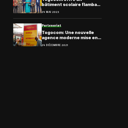
bâtiment scolaire flambant
neuf à l’EPP Kolowaré
24 MAI 2023
Partenariat
Togocom: Une nouvelle
agence moderne mise en
service à Assivito
24 DÉCEMBRE 2021