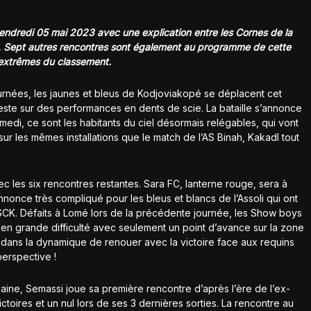
endredi 05 mai 2023 avec une explication entre les Cornes de la
ra. Sept autres rencontres sont également au programme de cette
x extrêmes du classement.
nées, les jaunes et bleus de Kodjoviakopé se déplacent cet
reste sur des performances en dents de scie. La bataille s’annonce
amedi, ce sont les habitants du ciel désormais relégables, qui vont
 sur les mêmes installations que le match de l’AS Binah, Kakadl tout
c les six rencontres restantes. Sara FC, lanterne rouge, sera à
nonce très compliqué pour les bleus et blancs de l’Assoli qui ont
SCK. Défaits à Lomé lors de la précédente journée, les Show boys
en grande difficulté avec seulement un point d’avance sur la zone
 dans la dynamique de renouer avec la victoire face aux requins
perspective !
ne, Semassi joue sa première rencontre d’après l’ère de l’ex-
ctoires et un nul lors de ses 3 dernières sorties. La rencontre au