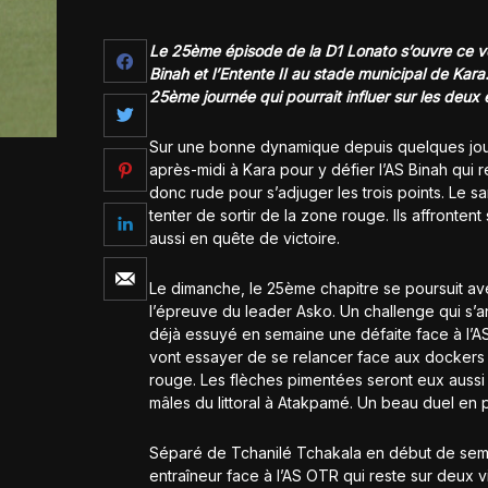
Le 25ème épisode de la D1 Lonato s’ouvre ce v
Binah et l’Entente II au stade municipal de Ka
25ème journée qui pourrait influer sur les deu
Sur une bonne dynamique depuis quelques jour
après-midi à Kara pour y défier l’AS Binah qui 
donc rude pour s’adjuger les trois points. Le s
tenter de sortir de la zone rouge. Ils affrontent
aussi en quête de victoire.
Le dimanche, le 25ème chapitre se poursuit ave
l’épreuve du leader Asko. Un challenge qui s’an
déjà essuyé en semaine une défaite face à l’A
vont essayer de se relancer face aux dockers 
rouge. Les flèches pimentées seront eux aussi
mâles du littoral à Atakpamé. Un beau duel en 
Séparé de Tchanilé Tchakala en début de semai
entraîneur face à l’AS OTR qui reste sur deux vi