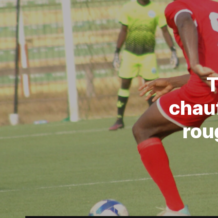
T
chauf
rou