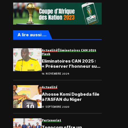
A lire aussi ...
Actualité
Éliminatoires CAN 2025
Flash
Eliminatoires CAN 2025 :
« Préserver l’honneur sur
la fin du tournoi », Nibombé
16 NOVEMBRE 2024
Daré
Actualité
Ahosse Komi Dogbeda file
à l’ASFAN du Niger
17 SEPTEMBRE 2020
Partenariat
Togocom offre un