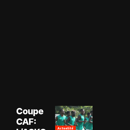
Actualité
Coupe CAF
Actualité
Coupe
CAN Féminine
2026
CAF:
Football
Féminin
Actualité