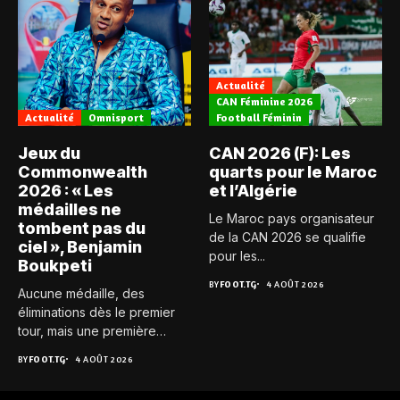
Actualité
CAN Féminine 2026
Actualité
Omnisport
Football Féminin
Jeux du
CAN 2026 (F): Les
Commonwealth
quarts pour le Maroc
2026 : « Les
et l’Algérie
médailles ne
Le Maroc pays organisateur
tombent pas du
de la CAN 2026 se qualifie
ciel », Benjamin
pour les...
Boukpeti
BY
FOOT.TG
4 AOÛT 2026
Aucune médaille, des
éliminations dès le premier
tour, mais une première
expérience...
BY
FOOT.TG
4 AOÛT 2026