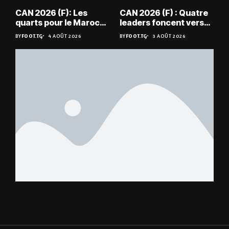
CAN 2026 (F): Les
CAN 2026 (F) : Quatre
quarts pour le Maroc
leaders foncent vers
et l’Algérie
les quarts
BY
FOOT.TG
4 AOÛT 2026
BY
FOOT.TG
3 AOÛT 2026