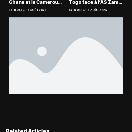
Ghana et le Cameroun
Togo face à l’AS Zam
en quarts
du Niger
BY
FOOT.TG
7 AOÛT 2026
BY
FOOT.TG
6 AOÛT 2026
Related Articles