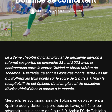
Doumbé se confortent
FOOT.TG
28 MAI 2023
1 MINS READ
Le 23ème chapitre du championnat de deuxième division a
refermé ses portes ce dimanche 28 mai 2023 avec la
confrontation entre le leader Gbikinti et Koroki Mètètè de
Tchamba. A l’arrivée, ce sont les lions des monts Barba Bassar
qui s’offrent les trois points sur le score de 2 buts à 1. Voici le
récapitulatif de cet épisode du championnat de deuxième
division décisif dans la course à la montée.
Mercredi, les scorpions noirs de Tokoin, en déplacement à
Kpalimé pour y défier les porc-épic de Lavié, ont étrié leur
adversaire, sur le score de 3 buts à 0. Arabia FC de Tabligbo