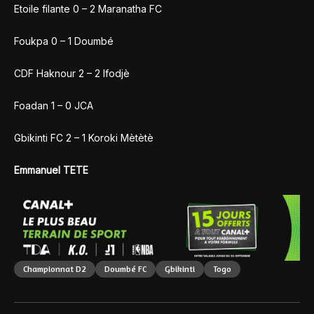
Etoile filante 0 – 2 Maranatha FC
Foukpa 0 – 1 Doumbé
CDF Haknour 2 – 2 Ifodjè
Foadan 1 – 0 JCA
Gbikinti FC 2 – 1 Koroki Mètètè
Emmanuel TETE
Championnat D2
Doumbé FC
Gbikinti
Togo