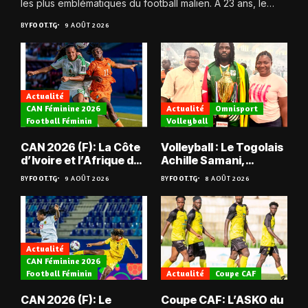
les plus emblématiques du football malien. À 23 ans, le
joueur quitte...
BY
FOOT.TG
9 AOÛT 2026
Actualité
CAN Féminine 2026
Actualité
Omnisport
Football Féminin
Volleyball
CAN 2026 (F): La Côte
Volleyball : Le Togolais
d’Ivoire et l’Afrique du
Achille Samani,
Sud tombent
champion du Bénin !
BY
FOOT.TG
9 AOÛT 2026
BY
FOOT.TG
8 AOÛT 2026
Actualité
CAN Féminine 2026
Football Féminin
Actualité
Coupe CAF
CAN 2026 (F): Le
Coupe CAF: L’ASKO du