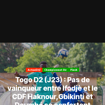
Actualité
Championnat D2
Flash
Togo D2 (J23) : Pas de
vainqueur entre Ifodjè et le
CDF Haknour,Gbikinti et