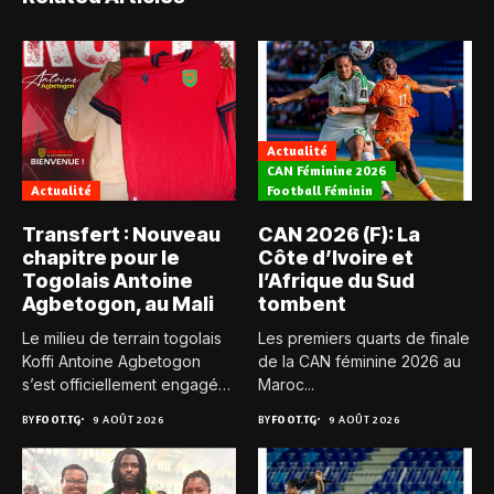
Actualité
CAN Féminine 2026
Actualité
Football Féminin
Transfert : Nouveau
CAN 2026 (F): La
chapitre pour le
Côte d’Ivoire et
Togolais Antoine
l’Afrique du Sud
Agbetogon, au Mali
tombent
Le milieu de terrain togolais
Les premiers quarts de finale
Koffi Antoine Agbetogon
de la CAN féminine 2026 au
s’est officiellement engagé
Maroc...
avec...
BY
FOOT.TG
9 AOÛT 2026
BY
FOOT.TG
9 AOÛT 2026