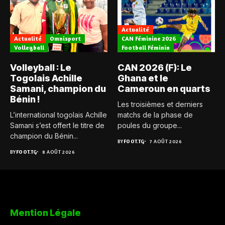
Actualité
Actualité
Omnisport
CAN Féminine 2026
Volleyball
Football Féminin
Volleyball : Le
CAN 2026 (F): Le
Togolais Achille
Ghana et le
Samani, champion du
Cameroun en quarts
Bénin !
Les troisièmes et derniers
L’international togolais Achille
matchs de la phase de
Samani s’est offert le titre de
poules du groupe...
champion du Bénin...
BY
FOOT.TG
7 AOÛT 2026
BY
FOOT.TG
8 AOÛT 2026
Mention Légale