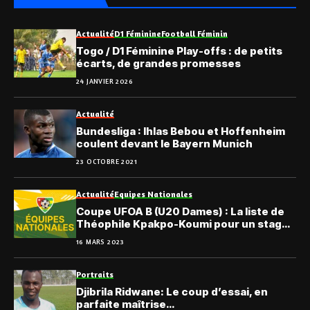
Actualité
D1 Féminine
Football Féminin
Togo / D1 Féminine Play-offs : de petits
écarts, de grandes promesses
24 JANVIER 2026
Actualité
Bundesliga : Ihlas Bebou et Hoffenheim
coulent devant le Bayern Munich
23 OCTOBRE 2021
Actualité
Equipes Nationales
Coupe UFOA B (U20 Dames) : La liste de
Théophile Kpakpo-Koumi pour un stage
en externat
16 MARS 2023
Portraits
Djibrila Ridwane: Le coup d’essai, en
parfaite maîtrise…