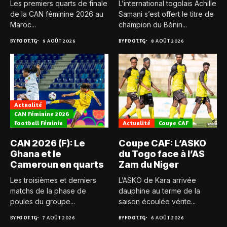
Les premiers quarts de finale
L’international togolais Achille
de la CAN féminine 2026 au
Samani s’est offert le titre de
Maroc...
champion du Bénin...
BY
FOOT.TG
9 AOÛT 2026
BY
FOOT.TG
8 AOÛT 2026
Actualité
CAN Féminine 2026
Football Féminin
Actualité
Coupe CAF
CAN 2026 (F): Le
Coupe CAF: L’ASKO
Ghana et le
du Togo face à l’AS
Cameroun en quarts
Zam du Niger
Les troisièmes et derniers
L’ASKO de Kara arrivée
matchs de la phase de
dauphine au terme de la
poules du groupe...
saison écoulée vérite...
BY
FOOT.TG
7 AOÛT 2026
BY
FOOT.TG
6 AOÛT 2026