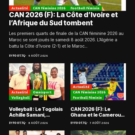
Actualité
CAN Féminine 2026
Football Féminin
CAN 2026 (F): La Côte d’Ivoire et
l’Afrique du Sud tombent
Les premiers quarts de finale de la CAN féminine 2026 au
Maroc se sont joués le samedi 8 août 2026. L’Algérie a
battu la Côte d’Ivoire (2-1) et le Maroc...
BY
FOOT.TG
9 AOÛT 2026
Actualité
Actualité
Omnisport
CAN Féminine 2026
Volleyball
Football Féminin
Volleyball : Le Togolais
CAN 2026 (F): Le
Achille Samani,
Ghana et le Cameroun
champion du Bénin !
en quarts
BY
FOOT.TG
8 AOÛT 2026
BY
FOOT.TG
7 AOÛT 2026