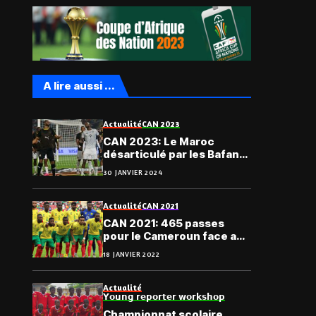
A lire aussi ...
Actualité
CAN 2023
CAN 2023: Le Maroc
désarticulé par les Bafana-
Bafana
30 JANVIER 2024
Actualité
CAN 2021
CAN 2021: 465 passes
pour le Cameroun face au
Cap-Vert
18 JANVIER 2022
Actualité
𝗬𝗼𝘂𝗻𝗴 𝗿𝗲𝗽𝗼𝗿𝘁𝗲𝗿 𝘄𝗼𝗿𝗸𝘀𝗵𝗼𝗽
Championnat scolaire