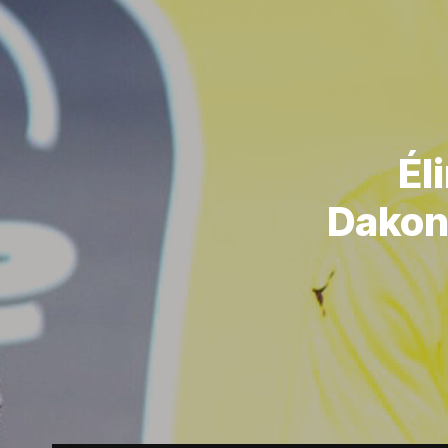
Él
Dakon