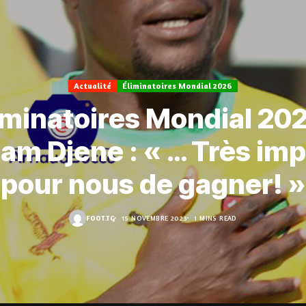
Actualité
Éliminatoires Mondial 2026
iminatoires Mondial 202
am Djene : « … Très imp
pour nous de gagner! »
FOOT.TG
15 NOVEMBRE 2023
1 MINS READ