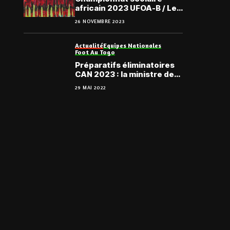
africain 2023 UFOA-B / Le
Nigeria explose le Togo 4-
26 NOVEMBRE 2023
0 en ouverture .
Actualité
Equipes Nationales
Foot Au Togo
Préparatifs éliminatoires
CAN 2023 : la ministre des
sports apporte son
29 MAI 2022
soutien aux éperviers