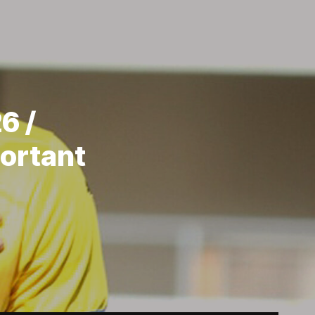
6 /
ortant