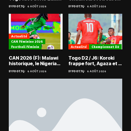
du Niger
les Mimos
BY
FOOT.TG
6 AOÛT 2026
BY
FOOT.TG
6 AOÛT 2026
Actualité
CAN Féminine 2026
Football Féminin
Actualité
Championnat D2
CAN 2026 (F): Malawi
Togo D2 / J6: Koroki
historique, le Nigeria
frappe fort, Agaza et la
sauvé, la Zambie
JCA assurent,
BY
FOOT.TG
6 AOÛT 2026
BY
FOOT.TG
6 AOÛT 2026
éliminée
suspense avant Sara
FC – Doumbé FC