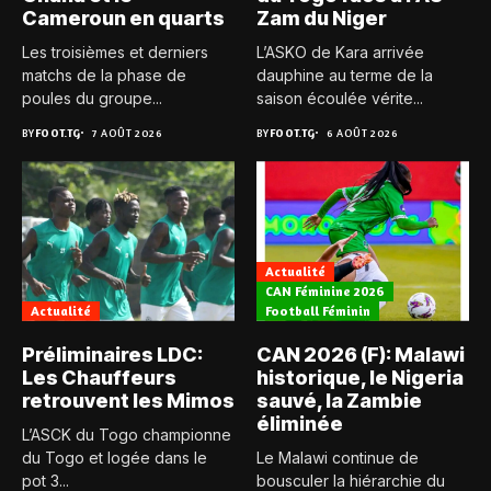
Cameroun en quarts
Zam du Niger
Les troisièmes et derniers
L’ASKO de Kara arrivée
matchs de la phase de
dauphine au terme de la
poules du groupe...
saison écoulée vérite...
BY
FOOT.TG
7 AOÛT 2026
BY
FOOT.TG
6 AOÛT 2026
Actualité
CAN Féminine 2026
Actualité
Football Féminin
Préliminaires LDC:
CAN 2026 (F): Malawi
Les Chauffeurs
historique, le Nigeria
retrouvent les Mimos
sauvé, la Zambie
éliminée
L’ASCK du Togo championne
du Togo et logée dans le
Le Malawi continue de
pot 3...
bousculer la hiérarchie du