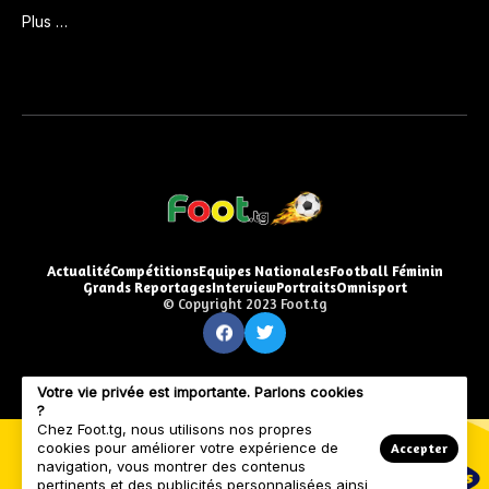
Plus …
Actualité
Compétitions
Equipes Nationales
Football Féminin
Grands Reportages
Interview
Portraits
Omnisport
© Copyright 2023 Foot.tg
Votre vie privée est importante. Parlons cookies
?
Chez Foot.tg, nous utilisons nos propres
cookies pour améliorer votre expérience de
Accepter
navigation, vous montrer des contenus
pertinents et des publicités personnalisées ainsi