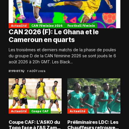
Actualité
CAN Féminine 2026
Football Féminin
CAN 2026 (F): Le Ghana et le
Cameroun en quarts
Les troisièmes et derniers matchs de la phase de poules
du groupe D de la CAN féminine 2026 se sont joués le 6
août 2026 à 20h GMT. Les Black...
BY
FOOT.TG
7 AOÛT 2026
Actualité
Coupe CAF
Actualité
Coupe CAF: L’ASKO du
Préliminaires LDC: Les
Togo face à l’AS Zam
Chauffeurs retrouvent