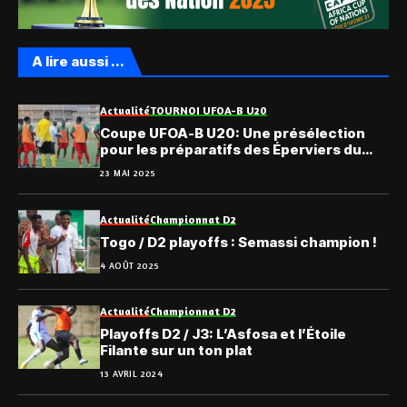
A lire aussi ...
Actualité
TOURNOI UFOA-B U20
Coupe UFOA-B U20: Une présélection
pour les préparatifs des Éperviers du
Togo
23 MAI 2025
Actualité
Championnat D2
Togo / D2 playoffs : Semassi champion !
4 AOÛT 2025
Actualité
Championnat D2
Playoffs D2 / J3: L’Asfosa et l’Étoile
Filante sur un ton plat
13 AVRIL 2024