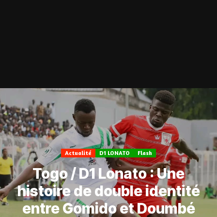
Actualité
D1 LONATO
Flash
Togo / D1 Lonato : Une
histoire de double identité
entre Gomido et Doumbé