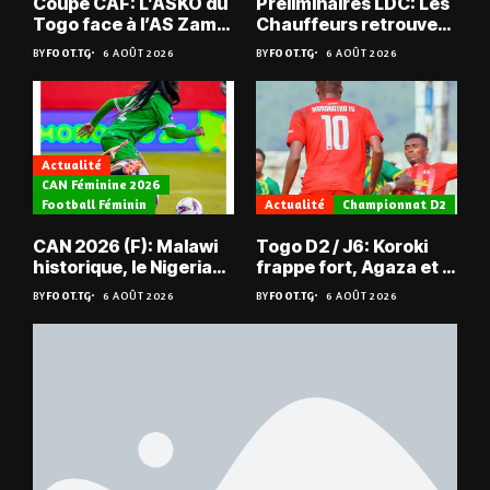
Coupe CAF: L’ASKO du
Préliminaires LDC: Les
Togo face à l’AS Zam
Chauffeurs retrouvent
du Niger
les Mimos
BY
FOOT.TG
6 AOÛT 2026
BY
FOOT.TG
6 AOÛT 2026
Actualité
CAN Féminine 2026
Football Féminin
Actualité
Championnat D2
CAN 2026 (F): Malawi
Togo D2 / J6: Koroki
historique, le Nigeria
frappe fort, Agaza et la
sauvé, la Zambie
JCA assurent,
BY
FOOT.TG
6 AOÛT 2026
BY
FOOT.TG
6 AOÛT 2026
éliminée
suspense avant Sara
FC – Doumbé FC