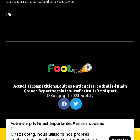
sous sa responsabilité exclusive.
Plus …
Actualité
Compétitions
Equipes Nationales
Football Féminin
Grands Reportages
Interview
Portraits
Omnisport
© Copyright 2023 Foot.tg
Votre vie privée est importante. Parlons cookies
?
Chez Foot.tg, nous utilisons nos propres
cookies pour améliorer votre expérience de
Accepter