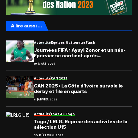
A lire aussi ...
Actualité
Equipes Nationales
Flash
Journées FIFA : Ayayi Zonor et un néo-
Epervier se confient après
l’entraînement
19 MARS 2024
Actualité
CAN 2025
CAN 2025 : La Côte d’Ivoire survole le
derby et file en quarts
6 JANVIER 2026
Actualité
Foot Au Togo
Togo / LRLG: Reprise des activités de la
sélection U15
30 DÉCEMBRE 2022