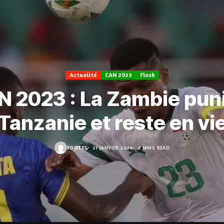
Actualité
CAN 2023
Flash
 2023 : La Zambie puni
Tanzanie et reste en vi
FOOT.TG
21 JANVIER 2024
2 MINS READ