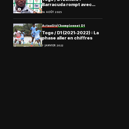
Barracuda rompt avec
Ouadja Lantame
16 AOÛT 2025
Actualité
Championnat D1
Togo / D1 (2021-2022) : La
phase aller en chiffres
7 JANVIER 2022