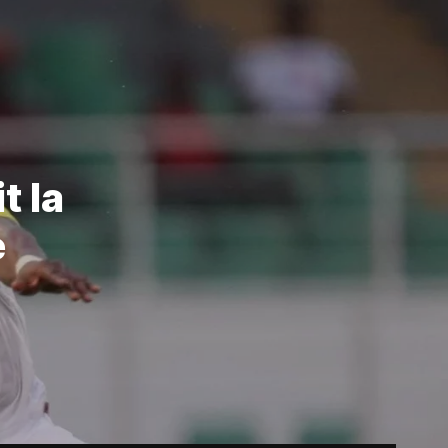
t la
e