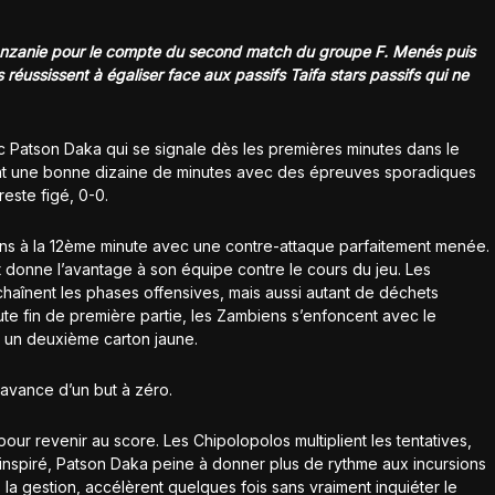
 Tanzanie pour le compte du second match du groupe F. Menés puis
 réussissent à égaliser face aux passifs Taifa stars passifs qui ne
 Patson Daka qui se signale dès les premières minutes dans le
rant une bonne dizaine de minutes avec des épreuves sporadiques
este figé, 0-0.
isins à la 12ème minute avec une contre-attaque parfaitement menée.
t donne l’avantage à son équipe contre le cours du jeu. Les
enchaînent les phases offensives, mais aussi autant de déchets
ute fin de première partie, les Zambiens s’enfoncent avec le
u un deuxième carton jaune.
e avance d’un but à zéro.
our revenir au score. Les Chipolopolos multiplient les tentatives,
 inspiré, Patson Daka peine à donner plus de rythme aux incursions
 la gestion, accélèrent quelques fois sans vraiment inquiéter le