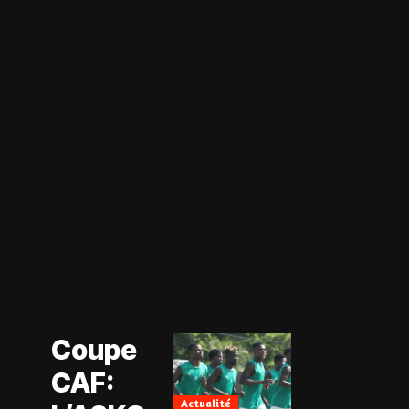
Actualité
Coupe CAF
Actualité
Coupe
CAN Féminine
2026
CAF:
Football
Féminin
Actualité