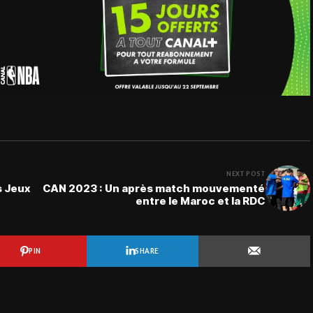
NEXT POST
s Jeux
CAN 2023 : Un après match mouvementé
entre le Maroc et la RDC
PIN
SHARE