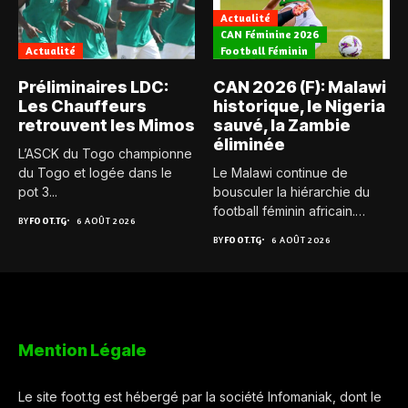
Actualité
CAN Féminine 2026
Actualité
Football Féminin
Préliminaires LDC:
CAN 2026 (F): Malawi
Les Chauffeurs
historique, le Nigeria
retrouvent les Mimos
sauvé, la Zambie
éliminée
L’ASCK du Togo championne
du Togo et logée dans le
Le Malawi continue de
pot 3...
bousculer la hiérarchie du
football féminin africain.
BY
FOOT.TG
6 AOÛT 2026
Pour...
BY
FOOT.TG
6 AOÛT 2026
Mention Légale
Le site foot.tg est hébergé par la société Infomaniak, dont le