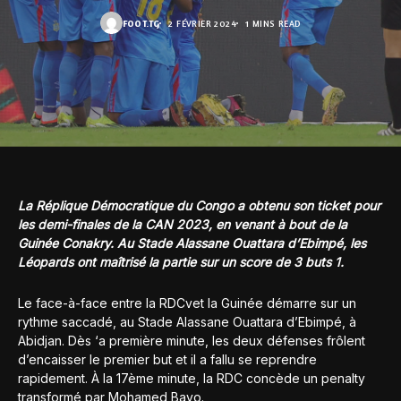
FOOT.TG
2 FÉVRIER 2024
1 MINS READ
La Réplique Démocratique du Congo a obtenu son ticket pour
les demi-finales de la CAN 2023, en venant à bout de la
Guinée Conakry. Au Stade Alassane Ouattara d’Ebimpé, les
Léopards ont maîtrisé la partie sur un score de 3 buts 1.
Le face-à-face entre la RDCvet la Guinée démarre sur un
rythme saccadé, au Stade Alassane Ouattara d’Ebimpé, à
Abidjan. Dès ‘a première minute, les deux défenses frôlent
d’encaisser le premier but et il a fallu se reprendre
rapidement. À la 17ème minute, la RDC concède un penalty
transformé par Mohamed Bayo.