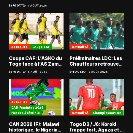
BY
FOOT.TG
7 AOÛT 2026
Actualité
Coupe CAF
Actualité
Coupe CAF: L’ASKO du
Préliminaires LDC: Les
Togo face à l’AS Zam
Chauffeurs retrouvent
du Niger
les Mimos
BY
FOOT.TG
6 AOÛT 2026
BY
FOOT.TG
6 AOÛT 2026
Actualité
CAN Féminine 2026
Football Féminin
Actualité
Championnat D2
CAN 2026 (F): Malawi
Togo D2 / J6: Koroki
historique, le Nigeria
frappe fort, Agaza et la