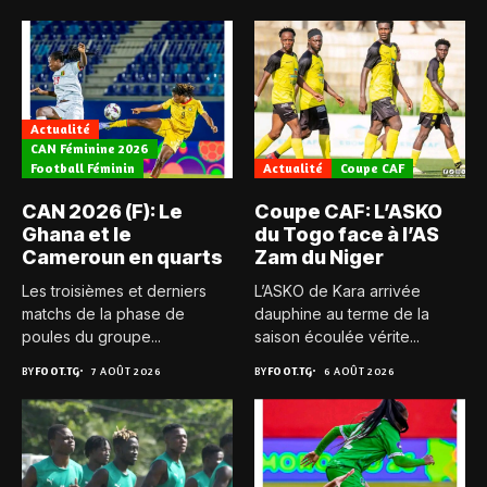
Actualité
CAN Féminine 2026
Football Féminin
Actualité
Coupe CAF
CAN 2026 (F): Le
Coupe CAF: L’ASKO
Ghana et le
du Togo face à l’AS
Cameroun en quarts
Zam du Niger
Les troisièmes et derniers
L’ASKO de Kara arrivée
matchs de la phase de
dauphine au terme de la
poules du groupe...
saison écoulée vérite...
BY
FOOT.TG
7 AOÛT 2026
BY
FOOT.TG
6 AOÛT 2026