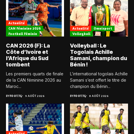
Actualité
CAN Féminine 2026
Actualité
Omnisport
Football Féminin
Volleyball
CAN 2026 (F): La
Volleyball : Le
Côte d’Ivoire et
Togolais Achille
l’Afrique du Sud
Samani, champion du
tombent
Bénin !
Les premiers quarts de finale
L’international togolais Achille
de la CAN féminine 2026 au
Samani s’est offert le titre de
Maroc...
champion du Bénin...
BY
FOOT.TG
9 AOÛT 2026
BY
FOOT.TG
8 AOÛT 2026
Actualité