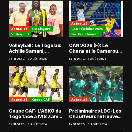
Actualité
Actualité
Omnisport
CAN Féminine 2026
Volleyball
Football Féminin
Volleyball : Le Togolais
CAN 2026 (F): Le
Achille Samani,
Ghana et le Cameroun
champion du Bénin !
en quarts
BY
FOOT.TG
8 AOÛT 2026
BY
FOOT.TG
7 AOÛT 2026
Actualité
Coupe CAF
Actualité
Coupe CAF: L’ASKO du
Préliminaires LDC: Les
Togo face à l’AS Zam
Chauffeurs retrouvent
du Niger
les Mimos
BY
FOOT.TG
6 AOÛT 2026
BY
FOOT.TG
6 AOÛT 2026