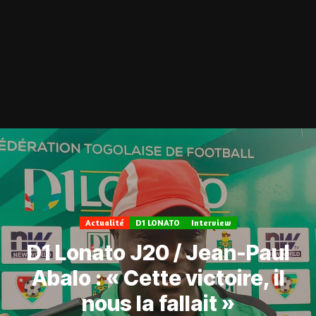
Actualité
D1 LONATO
Interview
D1 Lonato J20 / Jean-Paul
Abalo : « Cette victoire, il
nous la fallait »