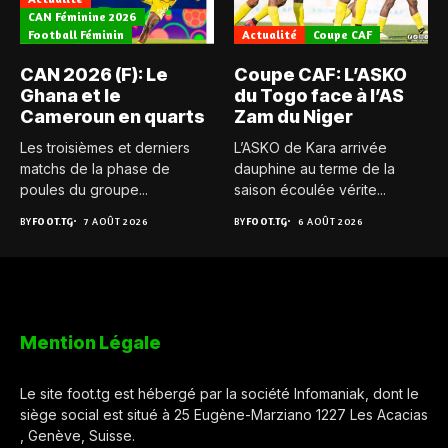
CAN Féminine 2026
Football Féminin
Actualité
Coupe CAF
CAN 2026 (F): Le
Coupe CAF: L’ASKO
Ghana et le
du Togo face à l’AS
Cameroun en quarts
Zam du Niger
Les troisièmes et derniers
L’ASKO de Kara arrivée
matchs de la phase de
dauphine au terme de la
poules du groupe...
saison écoulée vérite...
BY
FOOT.TG
7 AOÛT 2026
BY
FOOT.TG
6 AOÛT 2026
Mention Légale
Le site foot.tg est hébergé par la société Infomaniak, dont le
siège social est situé à 25 Eugène-Marziano 1227 Les Acacias
, Genève, Suisse.