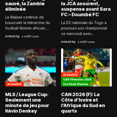
sauvé, la Zambie
la JCA assurent,
éliminée
suspense avant Sara
FC – Doumbé FC
Le Malawi continue de
bousculer la hiérarchie du
La D2 nationale du Togo a
football féminin africain.
poursuivi son championnat
Pour...
ce mercredi avec...
BY
FOOT.TG
6 AOÛT 2026
BY
FOOT.TG
6 AOÛT 2026
Actualité
CAN Féminine 2026
Actualité
Football Féminin
MLS / League Cup:
CAN 2026 (F): La
Seulement une
Côte d’Ivoire et
minute de jeu pour
l’Afrique du Sud en
Kévin Denkey
quarts