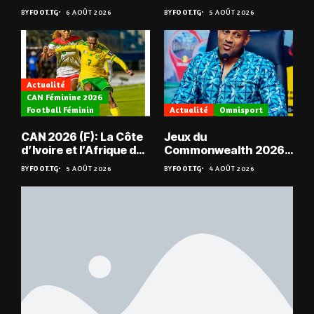
JCA assurent,
de jeu pour Kévin
BY
FOOT.TG
6 AOÛT 2026
BY
FOOT.TG
5 AOÛT 2026
suspense avant Sara
Denkey
FC – Doumbé FC
Actualité
CAN Féminine 2026
Football Féminin
Actualité
Omnisport
CAN 2026 (F): La Côte
Jeux du
d’Ivoire et l’Afrique du
Commonwealth 2026 :
Sud en quarts
« Les médailles ne
BY
FOOT.TG
5 AOÛT 2026
BY
FOOT.TG
4 AOÛT 2026
tombent pas du ciel »,
Benjamin Boukpeti