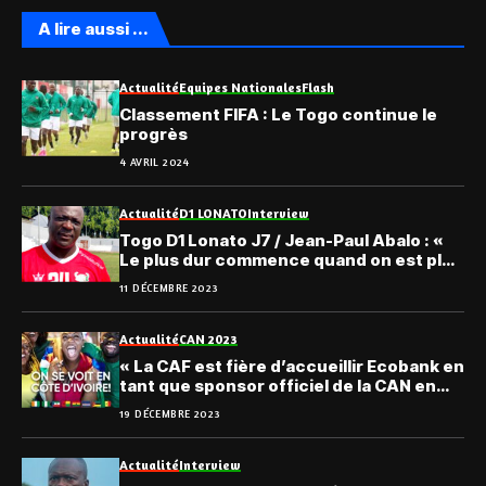
A lire aussi ...
Actualité
Equipes Nationales
Flash
Classement FIFA : Le Togo continue le
progrès
4 AVRIL 2024
Actualité
D1 LONATO
Interview
Togo D1 Lonato J7 / Jean-Paul Abalo : «
Le plus dur commence quand on est plus
haut … »
11 DÉCEMBRE 2023
Actualité
CAN 2023
« La CAF est fière d’accueillir Ecobank en
tant que sponsor officiel de la CAN en
Côte d’Ivoire »: Patrice Motsepe .
19 DÉCEMBRE 2023
Actualité
Interview