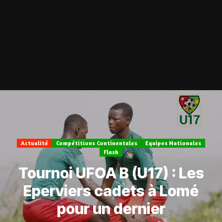
Actualité
Compétitions Continentales
Equipes Nationales
Flash
Tournoi UFOA B (U17) : Les
Eperviers cadets à Lomé
pour un dernier