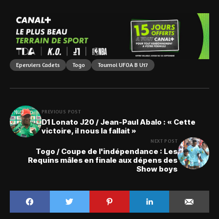
Eperviers Cadets
Togo
Tournoi UFOA B U17
PREVIOUS POST
D1 Lonato J20 / Jean-Paul Abalo : « Cette
victoire, il nous la fallait »
NEXT POST
Togo / Coupe de l'indépendance : Les
Requins mâles en finale aux dépens des
Show boys