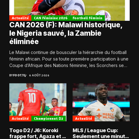
Actualité
CAN Féminine 2026
Football Féminin
CAN 2026 (F): Malawi historique,
le Nigeria sauvé, la Zambie
éliminée
Le Malawi continue de bousculer la hiérarchie du football
féminin africain. Pour sa toute première participation à une
Coupe d’Afrique des Nations féminine, les Scorchers se
qualifient avec éclat pour...
BY
FOOT.TG
6 AOÛT 2026
Actualité
Championnat D2
Actualité
Togo D2 / J6: Koroki
MLS / League Cup:
frappe fort, Agaza et la
Seulement une minute