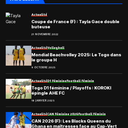
Actualité
Coupe de France (F) : Tayla Gace double
buteuse
21 NOVEMBRE 2022
Actualité
Volleyball
Mondial Beachvolley 2025: Le Togo dans
le groupe H
9 OCTOBRE 2025
Actualité
D1 Féminine
Football Féminin
Togo D1 féminine / Playoffs : KOROKI
épingle AHE FC
18 JANVIER 2025
Actualité
CAN Féminine 2026
Football Féminin
CAN 2026 (F): Les Blacks Queens du
Ghana en maîtresses face au Cap-Vert