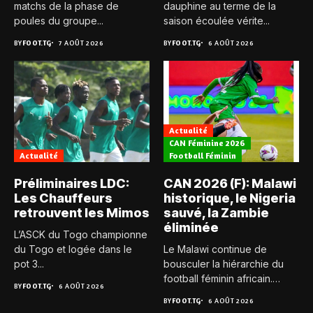
matchs de la phase de
dauphine au terme de la
poules du groupe...
saison écoulée vérite...
BY
FOOT.TG
7 AOÛT 2026
BY
FOOT.TG
6 AOÛT 2026
Actualité
CAN Féminine 2026
Actualité
Football Féminin
Préliminaires LDC:
CAN 2026 (F): Malawi
Les Chauffeurs
historique, le Nigeria
retrouvent les Mimos
sauvé, la Zambie
éliminée
L’ASCK du Togo championne
du Togo et logée dans le
Le Malawi continue de
pot 3...
bousculer la hiérarchie du
football féminin africain.
BY
FOOT.TG
6 AOÛT 2026
Pour...
BY
FOOT.TG
6 AOÛT 2026