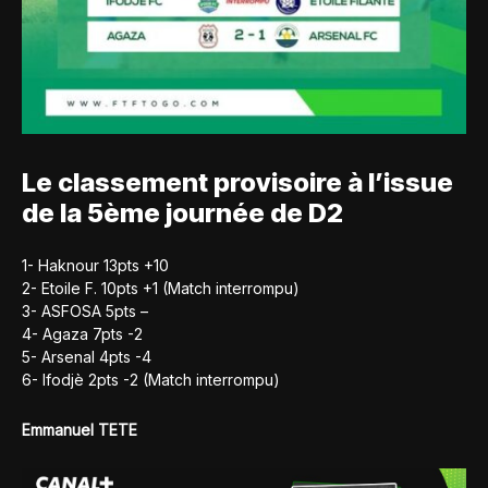
Le classement provisoire à l’issue
de la 5ème journée de D2
1- Haknour 13pts +10
2- Etoile F. 10pts +1 (Match interrompu)
3- ASFOSA 5pts –
4- Agaza 7pts -2
5- Arsenal 4pts -4
6- Ifodjè 2pts -2 (Match interrompu)
Emmanuel TETE