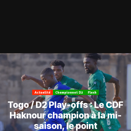
Actualité
Championnat D2
Flash
Togo / D2 Play-offs : Le CDF
Haknour champion à la mi-
saison, le point