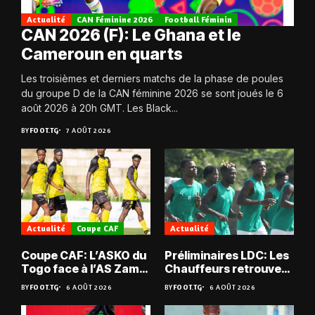
Actualité
CAN Féminine 2026
Football Féminin
CAN 2026 (F): Le Ghana et le
Cameroun en quarts
Les troisièmes et derniers matchs de la phase de poules
du groupe D de la CAN féminine 2026 se sont joués le 6
août 2026 à 20h GMT. Les Black...
BY
FOOT.TG
7 AOÛT 2026
Actualité
Coupe CAF
Actualité
Coupe CAF: L’ASKO du
Préliminaires LDC: Les
Togo face à l’AS Zam
Chauffeurs retrouvent
du Niger
les Mimos
BY
FOOT.TG
6 AOÛT 2026
BY
FOOT.TG
6 AOÛT 2026