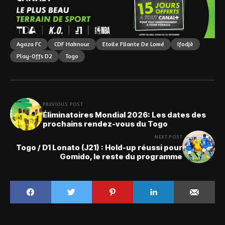
Agaza FC
CDF Haknour
Etoile Filante De Lomé
Ifodjè
Play-Offs D2
Togo
PREVIOUS POST
Éliminatoires Mondial 2026: Les dates des
prochains rendez-vous du Togo
NEXT POST
Togo / D1 Lonato (J21) : Hold-up réussi pour
Gomido, le reste du programme