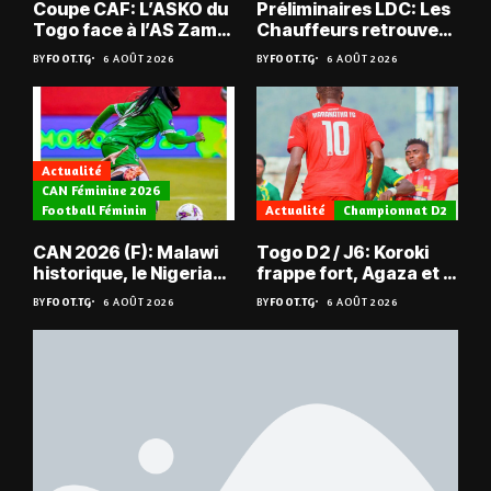
Coupe CAF: L’ASKO du
Préliminaires LDC: Les
Togo face à l’AS Zam
Chauffeurs retrouvent
du Niger
les Mimos
BY
FOOT.TG
6 AOÛT 2026
BY
FOOT.TG
6 AOÛT 2026
Actualité
CAN Féminine 2026
Football Féminin
Actualité
Championnat D2
CAN 2026 (F): Malawi
Togo D2 / J6: Koroki
historique, le Nigeria
frappe fort, Agaza et la
sauvé, la Zambie
JCA assurent,
BY
FOOT.TG
6 AOÛT 2026
BY
FOOT.TG
6 AOÛT 2026
éliminée
suspense avant Sara
FC – Doumbé FC