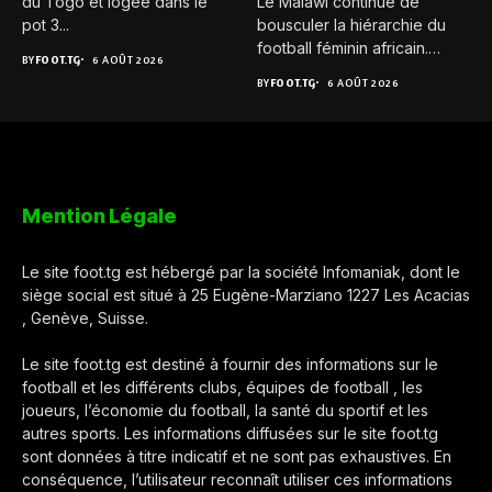
du Togo et logée dans le
Le Malawi continue de
pot 3...
bousculer la hiérarchie du
football féminin africain.
BY
FOOT.TG
6 AOÛT 2026
Pour...
BY
FOOT.TG
6 AOÛT 2026
Mention Légale
Le site foot.tg est hébergé par la société Infomaniak, dont le
siège social est situé à 25 Eugène-Marziano 1227 Les Acacias
, Genève, Suisse.
Le site foot.tg est destiné à fournir des informations sur le
football et les différents clubs, équipes de football , les
joueurs, l’économie du football, la santé du sportif et les
autres sports. Les informations diffusées sur le site foot.tg
sont données à titre indicatif et ne sont pas exhaustives. En
conséquence, l’utilisateur reconnaît utiliser ces informations