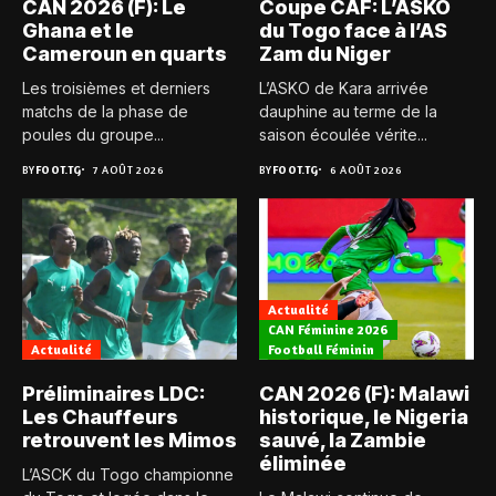
CAN 2026 (F): Le
Coupe CAF: L’ASKO
Ghana et le
du Togo face à l’AS
Cameroun en quarts
Zam du Niger
Les troisièmes et derniers
L’ASKO de Kara arrivée
matchs de la phase de
dauphine au terme de la
poules du groupe...
saison écoulée vérite...
BY
FOOT.TG
7 AOÛT 2026
BY
FOOT.TG
6 AOÛT 2026
Actualité
CAN Féminine 2026
Actualité
Football Féminin
Préliminaires LDC:
CAN 2026 (F): Malawi
Les Chauffeurs
historique, le Nigeria
retrouvent les Mimos
sauvé, la Zambie
éliminée
L’ASCK du Togo championne