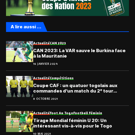
A lire aussi ...
Actualité
CAN 2023
CAN 2023: La VAR sauve le Burkina face
à la Mauritanie
16 JANVIER 2024
Actualité
Compétitions
Coupe CAF : un quatuor togolais aux
commandes d’un match du 2ᵉ tour
préliminaire
8 OCTOBRE 2021
Actualité
Foot Au Togo
Football Féminin
Tirage Mondial féminin U 20: Un
intéressant vis-à-vis pour le Togo
10 MAI 2021