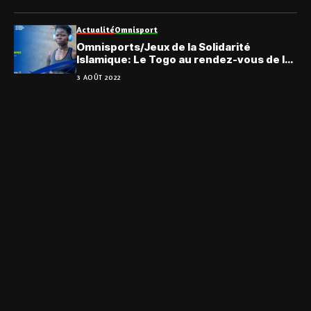
Actualité
Omnisport
Omnisports/Jeux de la Solidarité
Islamique: Le Togo au rendez-vous de la
5ème édition
3 AOÛT 2022