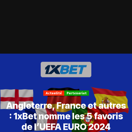
Actualité
Partenariat
Angleterre, France et autres
: 1xBet nomme les 5 favoris
de l’UEFA EURO 2024