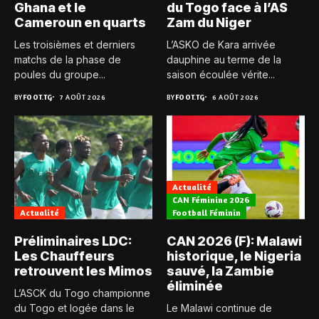
Ghana et le
du Togo face à l’AS
Cameroun en quarts
Zam du Niger
Les troisièmes et derniers
L’ASKO de Kara arrivée
matchs de la phase de
dauphine au terme de la
poules du groupe...
saison écoulée vérite...
BY
FOOT.TG
7 AOÛT 2026
BY
FOOT.TG
6 AOÛT 2026
Actualité
CAN Féminine 2026
Actualité
Football Féminin
Préliminaires LDC:
CAN 2026 (F): Malawi
Les Chauffeurs
historique, le Nigeria
retrouvent les Mimos
sauvé, la Zambie
éliminée
L’ASCK du Togo championne
du Togo et logée dans le
Le Malawi continue de