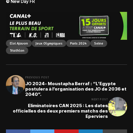
© New Day FR
Eloi Ajavon
Jeux Olympiques
Paris 2024
Seine
Triathlon
PREVIOUS POST
JO 2024- Moustapha Berraf : “L’Egypte
postulera à l’organisation des JO de 2036 et
2040”.
NEXT POST
Eliminatoires CAN 2025 : Les dates
officielles des deux premiers matchs des
Eperviers