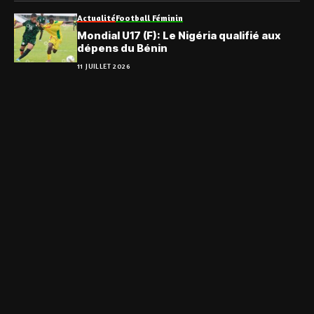
Actualité
Football Féminin
Mondial U17 (F): Le Nigéria qualifié aux
dépens du Bénin
11 JUILLET 2026