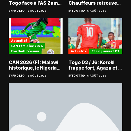
Togo face à l’AS Zam
Chauffeurs retrouvent
du Niger
les Mimos
BY
FOOT.TG
6 AOÛT 2026
BY
FOOT.TG
6 AOÛT 2026
Actualité
CAN Féminine 2026
Football Féminin
Actualité
Championnat D2
CAN 2026 (F): Malawi
Togo D2 / J6: Koroki
historique, le Nigeria
frappe fort, Agaza et la
sauvé, la Zambie
JCA assurent,
BY
FOOT.TG
6 AOÛT 2026
BY
FOOT.TG
6 AOÛT 2026
éliminée
suspense avant Sara
FC – Doumbé FC