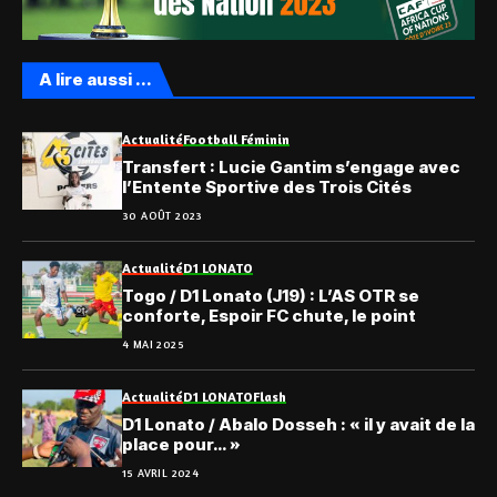
A lire aussi ...
Actualité
Football Féminin
Transfert : Lucie Gantim s’engage avec
l’Entente Sportive des Trois Cités
30 AOÛT 2023
Actualité
D1 LONATO
Togo / D1 Lonato (J19) : L’AS OTR se
conforte, Espoir FC chute, le point
4 MAI 2025
Actualité
D1 LONATO
Flash
D1 Lonato / Abalo Dosseh : « il y avait de la
place pour… »
15 AVRIL 2024