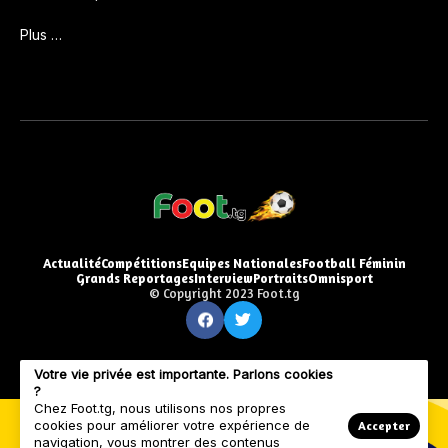
Plus …
Actualité
Compétitions
Equipes Nationales
Football Féminin
Grands Reportages
Interview
Portraits
Omnisport
© Copyright 2023 Foot.tg
Votre vie privée est importante. Parlons cookies
?
Chez Foot.tg, nous utilisons nos propres
cookies pour améliorer votre expérience de
Accepter
navigation, vous montrer des contenus