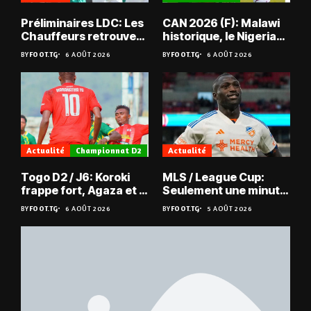
Préliminaires LDC: Les
CAN 2026 (F): Malawi
Chauffeurs retrouvent
historique, le Nigeria
les Mimos
sauvé, la Zambie
BY
FOOT.TG
6 AOÛT 2026
BY
FOOT.TG
6 AOÛT 2026
éliminée
Actualité
Championnat D2
Actualité
Togo D2 / J6: Koroki
MLS / League Cup:
frappe fort, Agaza et la
Seulement une minute
JCA assurent,
de jeu pour Kévin
BY
FOOT.TG
6 AOÛT 2026
BY
FOOT.TG
5 AOÛT 2026
suspense avant Sara
Denkey
FC – Doumbé FC