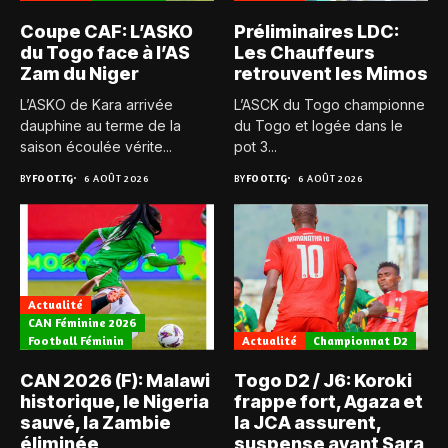
Coupe CAF: L’ASKO
Préliminaires LDC:
du Togo face à l’AS
Les Chauffeurs
Zam du Niger
retrouvent les Mimos
L’ASKO de Kara arrivée
L’ASCK du Togo championne
dauphine au terme de la
du Togo et logée dans le
saison écoulée vérite...
pot 3...
BY
FOOT.TG
6 AOÛT 2026
BY
FOOT.TG
6 AOÛT 2026
Actualité
CAN Féminine 2026
Football Féminin
Actualité
Championnat D2
CAN 2026 (F): Malawi
Togo D2 / J6: Koroki
historique, le Nigeria
frappe fort, Agaza et
sauvé, la Zambie
la JCA assurent,
éliminée
suspense avant Sara