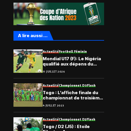
A lire aussi ...
Actualité
Football Féminin
Mondial U17 (F): Le Nigéria
qualifié aux dépens du
Bénin
11 JUILLET 2026
Actualité
Championnat D3
Flash
Togo : L’affiche finale du
championnat de troisième
division
4 JUILLET 2023
Actualité
Championnat D2
Flash
Togo / D2 (J5) : Etoile