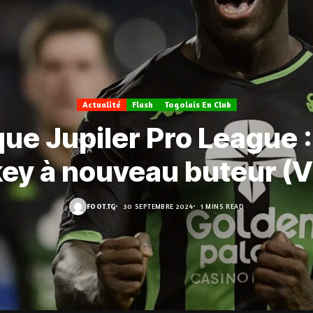
Actualité
Flash
Togolais En Club
que Jupiler Pro League :
ey à nouveau buteur (V
FOOT.TG
30 SEPTEMBRE 2024
1 MINS READ