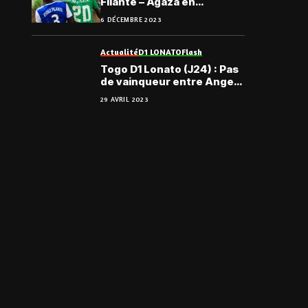
Filante – Agaza en
attraction, le programme
6 DÉCEMBRE 2023
complet
Actualité
D1 LONATO
Flash
Togo D1 Lonato (J24) : Pas
de vainqueur entre Anges
FC et l’AS Binah
29 AVRIL 2023