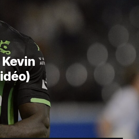
 Kevin
idéo)