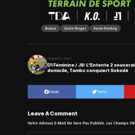
Buteur
Cercle Bruges
Kevin Denkey
PREVIOUS POST
D1 Féminine / J8: L'Entente 2 souverai
domicile, Tambo conquiert Sokodé
SHARE
TWEET
Leave A Comment
Votre Adresse E-Mail Ne Sera Pas Publiée.
Les Champs Obl