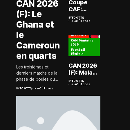
CAN 2026
Coupe
Prélimi
CAF:
(F): Le
LDC: L
L’ASKO du
BY
FOOT.TG
Chauff
Ghana et
6 AOÛT 2026
Togo face
BY
FOOT.TG
6 AOÛT 202
retrou
à l’AS Zam
le
les Mi
Actualité
du Niger
CAN Féminine
Cameroun
2026
Football
Actualité
en quarts
Féminin
Championn
CAN 2026
Les troisièmes et
Togo D2
(F): Malawi
derniers matchs de la
Koroki
historique,
phase de poules du
BY
FOOT.TG
frappe 
6 AOÛT 2026
groupe D de la CAN
le Nigeria
BY
FOOT.TG
BY
FOOT.TG
7 AOÛT 2026
6 AOÛT 202
Agaza e
féminine 2026 se sont
sauvé, la
JCA
joués le 6 août 2026 à
Zambie
20h GMT. Les Black...
assure
éliminée
suspe
avant S
FC – D