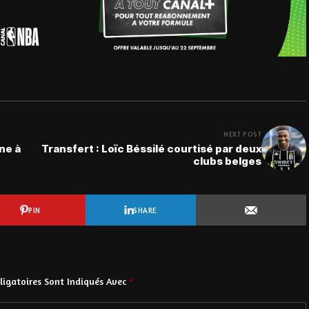
NEXT POST
ne à
Transfert : Loïc Béssilé courtisé par deux
clubs belges
PIN
SHARE
igatoires Sont Indiqués Avec
*