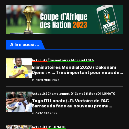
A lire aussi ...
Actualité
Éliminatoires Mondial 2026
Éliminatoires Mondial 2026 / Dakonam
Djene : « … Très important pour nous de
gagner! »
15 NOVEMBRE 2023
Actualité
Championnat D1
Compétitions
D1 LONATO
Togo D1 Lonato/ J1: Victoire de l’AC
Barracuda face au nouveau promu
Gbikinti
21 OCTOBRE 2023
Actualité
D1 LONATO