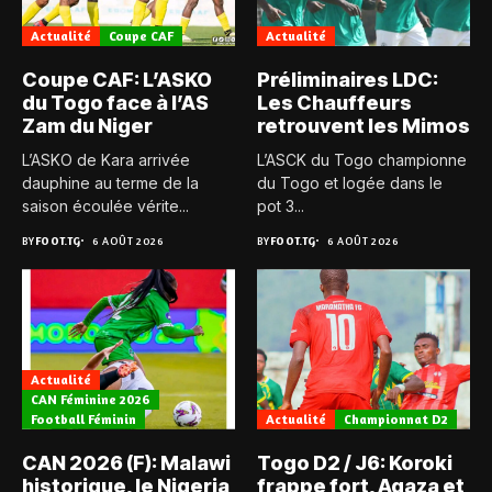
Actualité
Coupe CAF
Actualité
Coupe CAF: L’ASKO
Préliminaires LDC:
du Togo face à l’AS
Les Chauffeurs
Zam du Niger
retrouvent les Mimos
L’ASKO de Kara arrivée
L’ASCK du Togo championne
dauphine au terme de la
du Togo et logée dans le
saison écoulée vérite...
pot 3...
BY
FOOT.TG
6 AOÛT 2026
BY
FOOT.TG
6 AOÛT 2026
Actualité
CAN Féminine 2026
Football Féminin
Actualité
Championnat D2
CAN 2026 (F): Malawi
Togo D2 / J6: Koroki
historique, le Nigeria
frappe fort, Agaza et