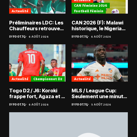
CAN Féminine 2026
Actualité
Football Féminin
Préliminaires LDC: Les
CAN 2026 (F): Malawi
Chauffeurs retrouvent
historique, le Nigeria
les Mimos
sauvé, la Zambie
BY
FOOT.TG
6 AOÛT 2026
BY
FOOT.TG
6 AOÛT 2026
éliminée
Actualité
Championnat D2
Actualité
Togo D2 / J6: Koroki
MLS / League Cup:
frappe fort, Agaza et la
Seulement une minute
JCA assurent,
de jeu pour Kévin
BY
FOOT.TG
6 AOÛT 2026
BY
FOOT.TG
5 AOÛT 2026
suspense avant Sara
Denkey
FC – Doumbé FC