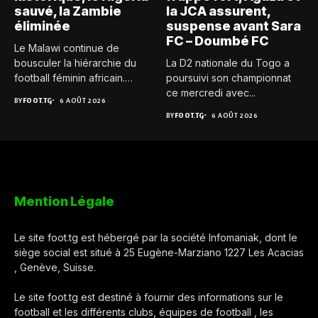
sauvé, la Zambie
la JCA assurent,
éliminée
suspense avant Sara
FC – Doumbé FC
Le Malawi continue de
bousculer la hiérarchie du
La D2 nationale du Togo a
football féminin africain.
poursuivi son championnat
Pour...
ce mercredi avec...
BY
FOOT.TG
6 AOÛT 2026
BY
FOOT.TG
6 AOÛT 2026
Mention Légale
Le site foot.tg est hébergé par la société Infomaniak, dont le
siège social est situé à 25 Eugène-Marziano 1227 Les Acacias
, Genève, Suisse.
Le site foot.tg est destiné à fournir des informations sur le
football et les différents clubs, équipes de football , les