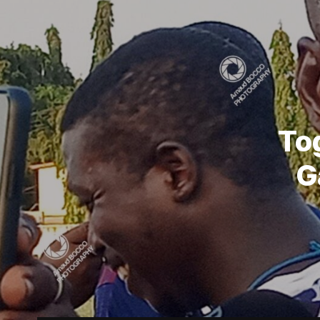
Tog
G