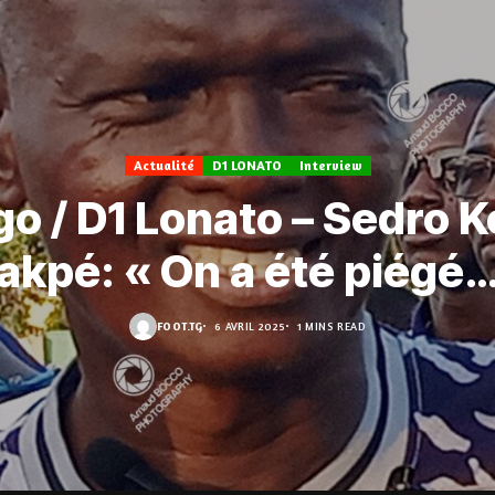
Actualité
D1 LONATO
Interview
o / D1 Lonato – Sedro K
akpé: « On a été piégé…
FOOT.TG
6 AVRIL 2025
1 MINS READ