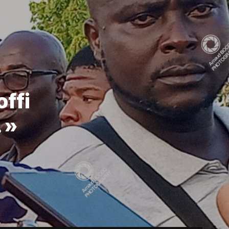
offi
 »