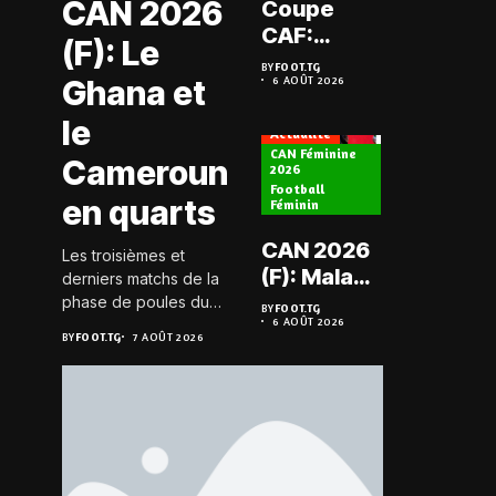
CAN 2026
Coupe
Prélimi
CAF:
(F): Le
LDC: L
L’ASKO du
BY
FOOT.TG
Chauff
Ghana et
6 AOÛT 2026
Togo face
BY
FOOT.TG
6 AOÛT 202
retrou
à l’AS Zam
le
les Mi
Actualité
du Niger
CAN Féminine
Cameroun
2026
Football
Actualité
en quarts
Féminin
Championn
CAN 2026
Les troisièmes et
Togo D2
(F): Malawi
derniers matchs de la
Koroki
historique,
phase de poules du
BY
FOOT.TG
frappe 
6 AOÛT 2026
groupe D de la CAN
le Nigeria
BY
FOOT.TG
BY
FOOT.TG
7 AOÛT 2026
6 AOÛT 202
Agaza e
féminine 2026 se sont
sauvé, la
JCA
joués le 6 août 2026 à
Zambie
20h GMT. Les Black...
assure
éliminée
suspe
avant S
FC – D