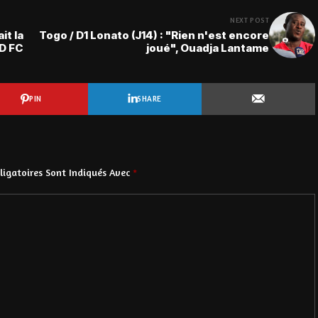
NEXT POST
it la
Togo / D1 Lonato (J14) : "Rien n'est encore
ED FC
joué", Ouadja Lantame
PIN
SHARE
igatoires Sont Indiqués Avec
*