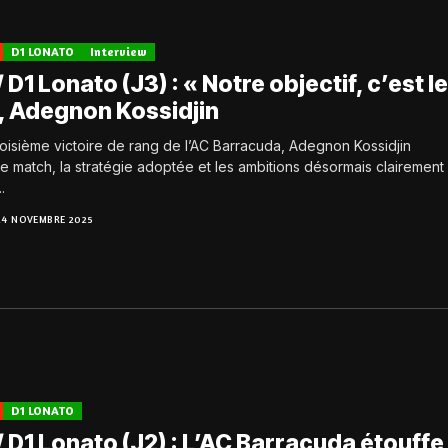
D1 LONATO
Interview
 D1 Lonato (J3) : « Notre objectif, c’est l
», Adegnon Kossidjin
roisième victoire de rang de l’AC Barracuda, Adegnon Kossidjin
e match, la stratégie adoptée et les ambitions désormais clairement
.
24 NOVEMBRE 2025
D1 LONATO
 D1 Lonato (J2) : L’AC Barracuda étouffe