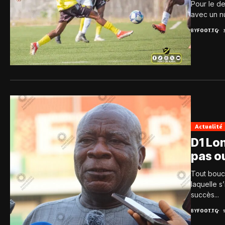
Pour le de
avec un nu
BY
FOOT.TG
Actualité
D1 Lon
pas ou
Tout bouc
laquelle s
succès...
BY
FOOT.TG