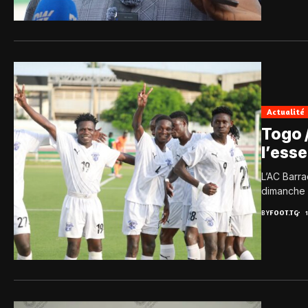
Actualité
Togo /
l’esse
L’AC Barr
dimanche 1
BY
FOOT.TG