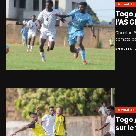
Actualité
Togo /
l’AS 
Gbohloe S
compte de 
BY
FOOT.TG
Actualité
Togo /
sur le