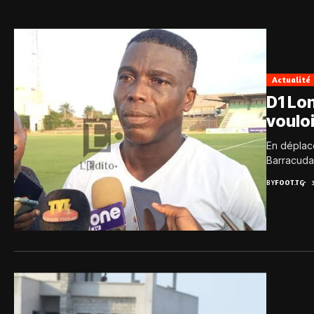
Actualité
D1 Lon
vouloi
En déplac
Barracuda 
BY
FOOT.TG