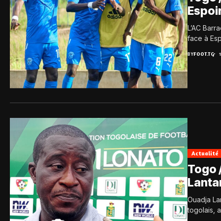
Espoi
L’AC Barr
face à Esp
BY
FOOT.TG
Actualité
Togo 
Lant
Ouadja Lan
togolais, a