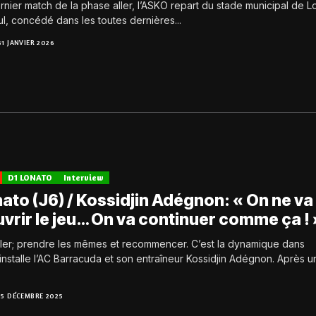
rnier match de la phase aller, l’ASKO repart du stade municipal de 
l, concédé dans les toutes dernières...
31 JANVIER 2026
D1 LONATO
Interview
ato (J6) / Kossidjin Adégnon: « On ne va
vrir le jeu… On va continuer comme ça ! 
ler; prendre les mêmes et recommencer. C’est la dynamique dans
’installe l’AC Barracuda et son entraîneur Kossidjin Adégnon. Après u
15 DÉCEMBRE 2025