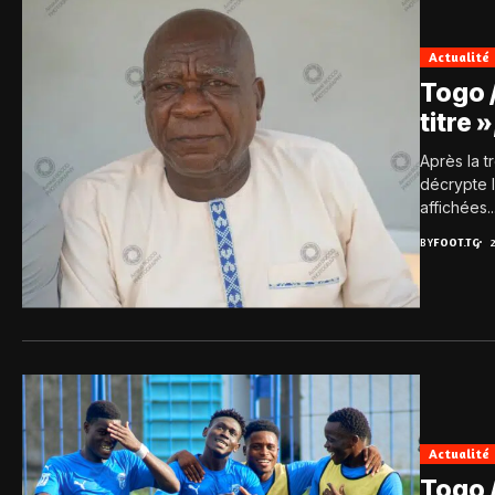
Actualité
Togo /
titre 
Après la t
décrypte l
affichées...
BY
FOOT.TG
Actualité
Togo /