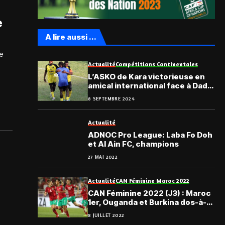
e
A lire aussi ...
le
Actualité
Compétitions Continentales
L’ASKO de Kara victorieuse en
amical international face à Dadjè
FC du Bénin
8 SEPTEMBRE 2024
Actualité
ADNOC Pro League: Laba Fo Doh
et Al Ain FC, champions
27 MAI 2022
Actualité
CAN Féminine Maroc 2022
CAN Féminine 2022 (J3) : Maroc
1er, Ouganda et Burkina dos-à-
dos
8 JUILLET 2022