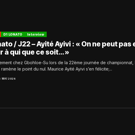
D1 LONATO
Interview
ato / J22 – Ayité Ayivi : « On ne peut pas 
r à qui que ce soit… »
ement chez Gbohloe-Su lors de la 22ème journée de championnat, 
ramène le point du nul. Maurice Ayité Ayivi s’en félicite;...
3 MAI 2026