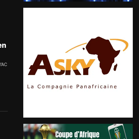
en
l’AC