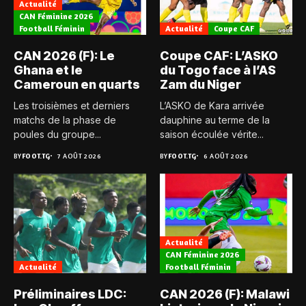
Actualité
CAN Féminine 2026
Football Féminin
Actualité
Coupe CAF
CAN 2026 (F): Le
Coupe CAF: L’ASKO
Ghana et le
du Togo face à l’AS
Cameroun en quarts
Zam du Niger
Les troisièmes et derniers
L’ASKO de Kara arrivée
matchs de la phase de
dauphine au terme de la
poules du groupe...
saison écoulée vérite...
BY
FOOT.TG
7 AOÛT 2026
BY
FOOT.TG
6 AOÛT 2026
Actualité
CAN Féminine 2026
Actualité
Football Féminin
Préliminaires LDC:
CAN 2026 (F): Malawi