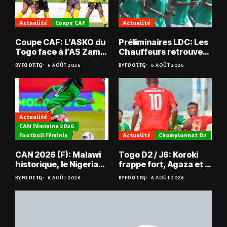
Actualité
Coupe CAF
Actualité
Coupe CAF: L’ASKO du
Préliminaires LDC: Les
Togo face à l’AS Zam
Chauffeurs retrouvent
du Niger
les Mimos
BY
FOOT.TG
6 AOÛT 2026
BY
FOOT.TG
6 AOÛT 2026
Actualité
CAN Féminine 2026
Football Féminin
Actualité
Championnat D2
CAN 2026 (F): Malawi
Togo D2 / J6: Koroki
historique, le Nigeria
frappe fort, Agaza et la
sauvé, la Zambie
JCA assurent,
BY
FOOT.TG
6 AOÛT 2026
BY
FOOT.TG
6 AOÛT 2026
éliminée
suspense avant Sara
FC – Doumbé FC