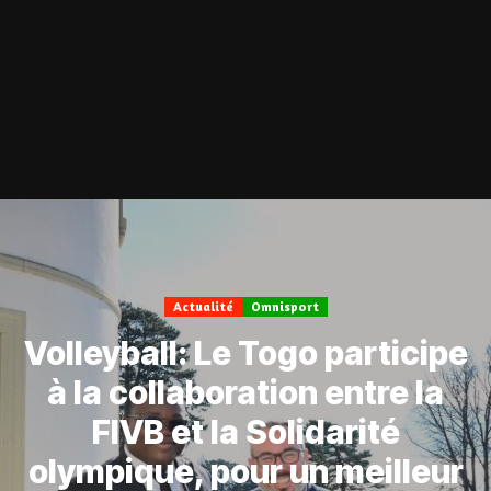
Actualité
Omnisport
Volleyball: Le Togo participe
à la collaboration entre la
FIVB et la Solidarité
olympique, pour un meilleur