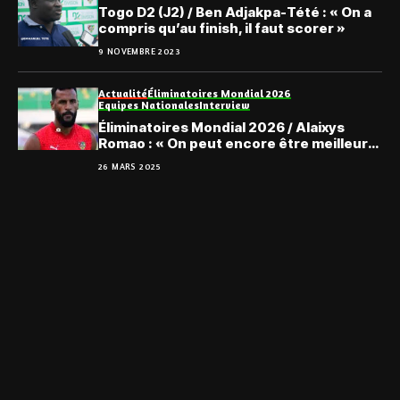
Togo D2 (J2) / Ben Adjakpa-Tété : « On a
compris qu’au finish, il faut scorer »
9 NOVEMBRE 2023
Actualité
Éliminatoires Mondial 2026
Equipes Nationales
Interview
Éliminatoires Mondial 2026 / Alaixys
Romao : « On peut encore être meilleur
deuxième… »
26 MARS 2025