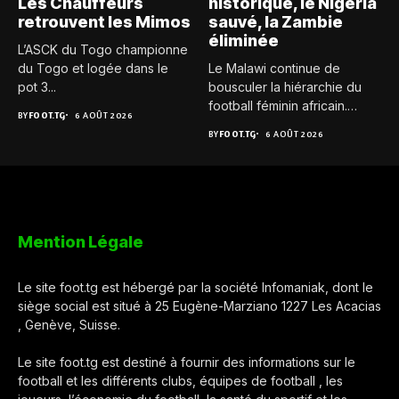
Les Chauffeurs
historique, le Nigeria
retrouvent les Mimos
sauvé, la Zambie
éliminée
L’ASCK du Togo championne
du Togo et logée dans le
Le Malawi continue de
pot 3...
bousculer la hiérarchie du
football féminin africain.
BY
FOOT.TG
6 AOÛT 2026
Pour...
BY
FOOT.TG
6 AOÛT 2026
Mention Légale
Le site foot.tg est hébergé par la société Infomaniak, dont le
siège social est situé à 25 Eugène-Marziano 1227 Les Acacias
, Genève, Suisse.
Le site foot.tg est destiné à fournir des informations sur le
football et les différents clubs, équipes de football , les