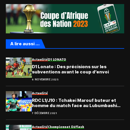
A lire aussi ...
Actualité
D1 LONATO
D1 Lonato : Des précisions sur les
subventions avant le coup d’envoi
6 NOVEMBRE 2025
Actualité
RDC L1/J10 : Tchakei Marouf buteur et
homme du match face au Lubumbashi
Sport (Vidéo)
7 DÉCEMBRE 2021
Actualité
Championnat D2
Flash