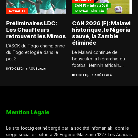
CAN Féminine 2026
Actualité
Football Féminin
Préliminaires LDC:
CAN 2026 (F): Malawi
Les Chauffeurs
historique, le Nigeria
retrouvent les Mimos
sauvé, la Zambie
éliminée
L’ASCK du Togo championne
du Togo et logée dans le
Le Malawi continue de
pot 3...
bousculer la hiérarchie du
football féminin africain.
BY
FOOT.TG
6 AOÛT 2026
Pour...
BY
FOOT.TG
6 AOÛT 2026
Mention Légale
Le site foot.tg est hébergé par la société Infomaniak, dont le
siège social est situé à 25 Eugène-Marziano 1227 Les Acacias