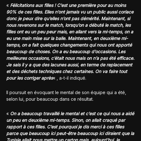
«
Félicitations aux filles ! C’est une première pour au moins
90% de ces filles. Elles n’ont jamais vu un public aussi coriace
donc je peux dire qu’elles n’ont pas démérité. Maintenant, si
nous revenons sur le match, lorsqu’on a débuté le match, les
filles ont eu un peu peur mais, en allant vers la mi-temps, on a
eu une main mise sur la balle. Maintenant, en deuxième mi-
temps, on a fait quelques changements qui nous ont apporté
beaucoup de choses. On a eu beaucoup d’occasions. Les
meilleures occasions, c’était nous mais on n’a pas été efficace.
Je sais il y a que des lacunes aussi, en terme de replacement
et des déchets techniques chez certaines. On va faire tout
pour les corriger après
« , a-t-il indiqué.
Il poursuit en évoquant le mental de son équipe qui a été,
selon lui, pour beaucoup dans ce résultat.
«
On a beaucoup travaillé le mental et c’est ce qui nous a aidé
un peu en deuxième mi-temps. Sinon, on allait craqué par
rapport à ces filles. C’est pourquoi je dis merci à ces filles
parce que beaucoup ici peut-être beaucoup ici diraient que la
Tunisie allait nous mettre un carton mais, aujourd’hui, le