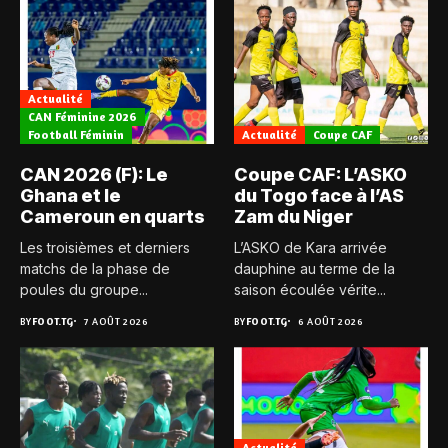
Actualité
CAN Féminine 2026
Football Féminin
Actualité
Coupe CAF
CAN 2026 (F): Le
Coupe CAF: L’ASKO
Ghana et le
du Togo face à l’AS
Cameroun en quarts
Zam du Niger
Les troisièmes et derniers
L’ASKO de Kara arrivée
matchs de la phase de
dauphine au terme de la
poules du groupe...
saison écoulée vérite...
BY
FOOT.TG
7 AOÛT 2026
BY
FOOT.TG
6 AOÛT 2026
Actualité