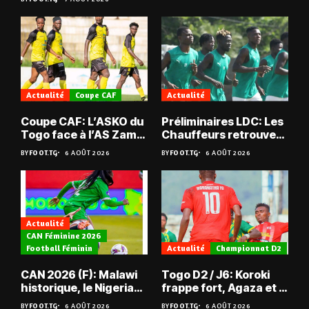
Actualité
Coupe CAF
Actualité
Coupe CAF: L’ASKO du
Préliminaires LDC: Les
Togo face à l’AS Zam
Chauffeurs retrouvent
du Niger
les Mimos
BY
FOOT.TG
6 AOÛT 2026
BY
FOOT.TG
6 AOÛT 2026
Actualité
CAN Féminine 2026
Football Féminin
Actualité
Championnat D2
CAN 2026 (F): Malawi
Togo D2 / J6: Koroki
historique, le Nigeria
frappe fort, Agaza et la
sauvé, la Zambie
JCA assurent,
BY
FOOT.TG
6 AOÛT 2026
BY
FOOT.TG
6 AOÛT 2026