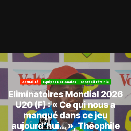
Actualité
Equipes Nationales
Football Féminin
Eliminatoires Mondial 2026
U20 (F) : « Ce qui nous a
manqué dans ce jeu
aujourd’hui… », Théophile