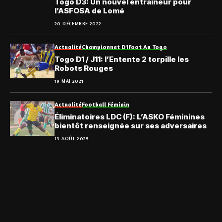
Togo D3: Un nouvel entraîneur pour
l’ASFOSA de Lomé
20 DÉCEMBRE 2022
Actualité
Championnat D1
Foot Au Togo
Togo D1 / J11: l’Entente 2 torpille les
Robots Rouges
19 MAI 2021
Actualité
Football Féminin
Éliminatoires LDC (F): L’ASKO Féminines
bientôt renseignée sur ses adversaires
13 AOÛT 2025