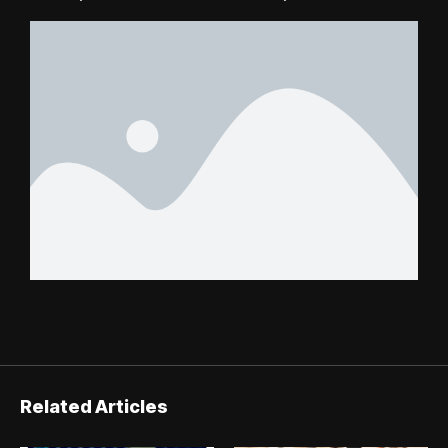
éliminée
suspense avant Sara
FC – Doumbé FC
Related Articles