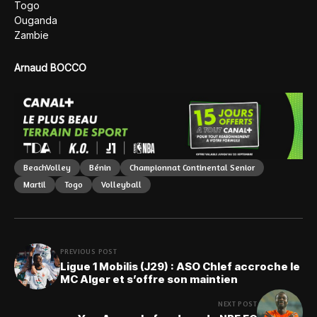
Togo
Ouganda
Zambie
Arnaud BOCCO
BeachVolley
Bénin
Championnat Continental Senior
Martil
Togo
Volleyball
PREVIOUS POST
Ligue 1 Mobilis (J29) : ASO Chlef accroche le
MC Alger et s’offre son maintien
NEXT POST