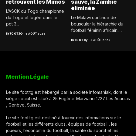
retrouvent les Mimos
sauvé, la Zambie
éliminée
L’ASCK du Togo championne
du Togo et logée dans le
Le Malawi continue de
pot 3...
bousculer la hiérarchie du
football féminin africain.
BY
FOOT.TG
6 AOÛT 2026
Pour...
BY
FOOT.TG
6 AOÛT 2026
Mention Légale
Le site foot.tg est hébergé par la société Infomaniak, dont le
siège social est situé à 25 Eugène-Marziano 1227 Les Acacias
, Genève, Suisse.
Le site foot.tg est destiné à fournir des informations sur le
football et les différents clubs, équipes de football , les
joueurs, l’économie du football, la santé du sportif et les