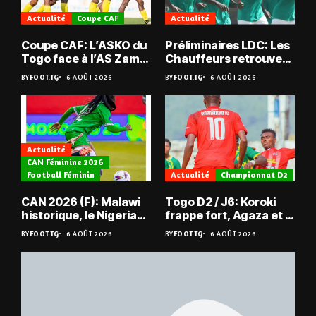
Actualité
Coupe CAF
Actualité
Coupe CAF: L’ASKO du
Préliminaires LDC: Les
Togo face à l’AS Zam
Chauffeurs retrouvent
du Niger
les Mimos
BY
FOOT.TG
6 AOÛT 2026
BY
FOOT.TG
6 AOÛT 2026
Actualité
CAN Féminine 2026
Football Féminin
Actualité
Championnat D2
CAN 2026 (F): Malawi
Togo D2 / J6: Koroki
historique, le Nigeria
frappe fort, Agaza et la
sauvé, la Zambie
JCA assurent,
BY
FOOT.TG
6 AOÛT 2026
BY
FOOT.TG
6 AOÛT 2026
éliminée
suspense avant Sara
FC – Doumbé FC