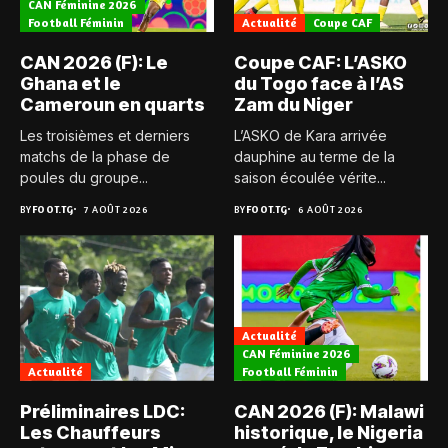
CAN Féminine 2026
Football Féminin
Actualité
Coupe CAF
CAN 2026 (F): Le
Coupe CAF: L’ASKO
Ghana et le
du Togo face à l’AS
Cameroun en quarts
Zam du Niger
Les troisièmes et derniers
L’ASKO de Kara arrivée
matchs de la phase de
dauphine au terme de la
poules du groupe...
saison écoulée vérite...
BY
FOOT.TG
7 AOÛT 2026
BY
FOOT.TG
6 AOÛT 2026
Actualité
CAN Féminine 2026
Actualité
Football Féminin
Préliminaires LDC:
CAN 2026 (F): Malawi
Les Chauffeurs
historique, le Nigeria