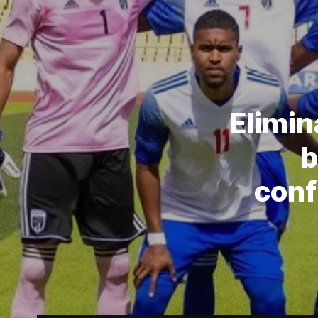
Elimin
b
conf