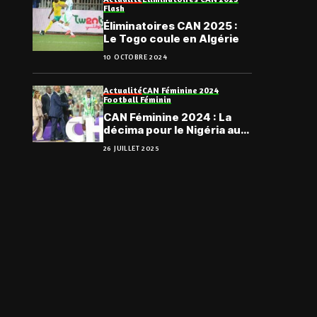
Flash
Éliminatoires CAN 2025 :
Le Togo coule en Algérie
10 OCTOBRE 2024
Actualité
CAN Féminine 2024
Football Féminin
CAN Féminine 2024 : La
décima pour le Nigéria au
terme d’une finale
26 JUILLET 2025
renversante