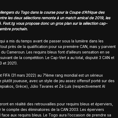
allengers du Togo dans la course pour la Coupe d’Afrique des
entre les deux sélections remonte à un match amical de 2019, les
. Foot.tg vous propose donc un gros plan sur la sélection cap-
tembre prochain.
 qui a mis du temps avant de passer sous la lumière dans les
 tout près de la qualification pour sa première CAN, mais y parvient
 du Cameroun. Les requins bleus font d’ailleurs sensation en se
suivant de la compétition. Le Cap-Vert a au total, disputé 3 CAN et
3 et 2021).
nt FIFA (31 mars 2022) au 71ème rang mondial est un sérieux
 plutôt joueuse, avec un style de jeu assez offensif porté sur des
piakos, Grèce), Júlio Tavares et Zé Luís (respectivement Al
eront en réalité des retrouvailles pour requins bleus et éperviers,
ur le compte des éliminatoires de la CAN 2003. Les éperviers
 à 1 face aux requins bleus. Le Togo aura l’occasion de prendre sa