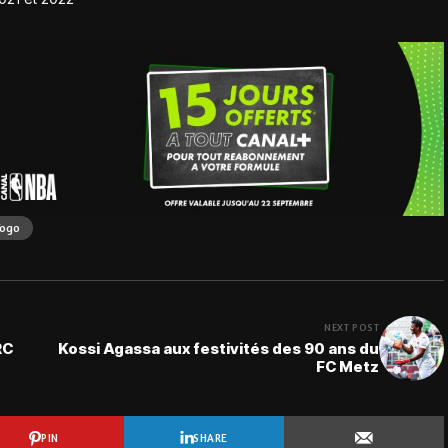
Togo
NEXT POST
RC
Kossi Agassa aux festivités des 90 ans du
FC Metz
PIN
SHARE