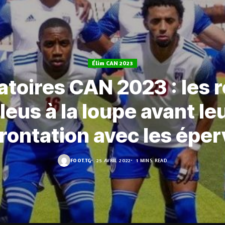
Élim CAN 2023
atoires CAN 2023 : les 
leus à la loupe avant le
rontation avec les éper
FOOT.TG
25 AVRIL 2022
1 MINS READ