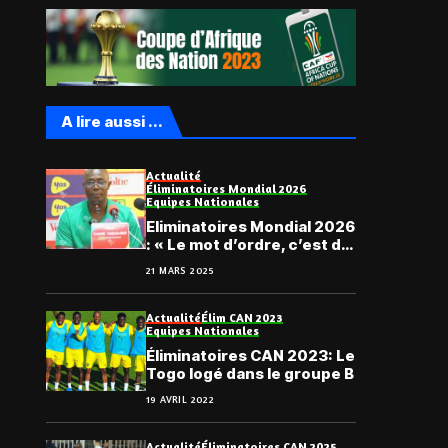
A lire aussi ...
Actualité
Éliminatoires Mondial 2026
Equipes Nationales
Eliminatoires Mondial 2026
: « Le mot d’ordre, c’est de
tout faire pour gagner… »,
21 MARS 2025
Nibombé Daré
Actualité
Élim CAN 2023
Equipes Nationales
Éliminatoires CAN 2023: Le
Togo logé dans le groupe B
19 AVRIL 2022
Actualité
Éliminatoires CAN 2025