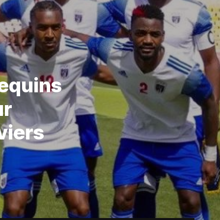
requins
ur
viers