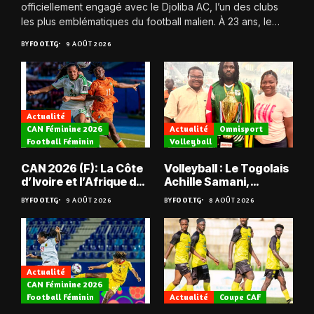
officiellement engagé avec le Djoliba AC, l’un des clubs
les plus emblématiques du football malien. À 23 ans, le
joueur quitte...
BY
FOOT.TG
9 AOÛT 2026
Actualité
CAN Féminine 2026
Actualité
Omnisport
Football Féminin
Volleyball
CAN 2026 (F): La Côte
Volleyball : Le Togolais
d’Ivoire et l’Afrique du
Achille Samani,
Sud tombent
champion du Bénin !
BY
FOOT.TG
9 AOÛT 2026
BY
FOOT.TG
8 AOÛT 2026
Actualité
CAN Féminine 2026
Football Féminin
Actualité
Coupe CAF