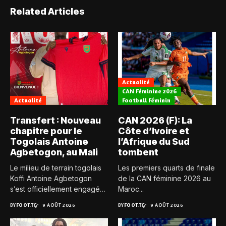
Related Articles
Actualité
CAN Féminine 2026
Actualité
Football Féminin
Transfert : Nouveau
CAN 2026 (F): La
chapitre pour le
Côte d’Ivoire et
Togolais Antoine
l’Afrique du Sud
Agbetogon, au Mali
tombent
Le milieu de terrain togolais
Les premiers quarts de finale
Koffi Antoine Agbetogon
de la CAN féminine 2026 au
s’est officiellement engagé
Maroc...
avec...
BY
FOOT.TG
9 AOÛT 2026
BY
FOOT.TG
9 AOÛT 2026