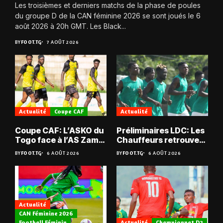
Les troisièmes et derniers matchs de la phase de poules
du groupe D de la CAN féminine 2026 se sont joués le 6
août 2026 à 20h GMT. Les Black...
BY
FOOT.TG
7 AOÛT 2026
Actualité
Coupe CAF
Actualité
Coupe CAF: L’ASKO du
Préliminaires LDC: Les
Togo face à l’AS Zam
Chauffeurs retrouvent
du Niger
les Mimos
BY
FOOT.TG
6 AOÛT 2026
BY
FOOT.TG
6 AOÛT 2026
Actualité
CAN Féminine 2026
Football Féminin
Actualité
Championnat D2