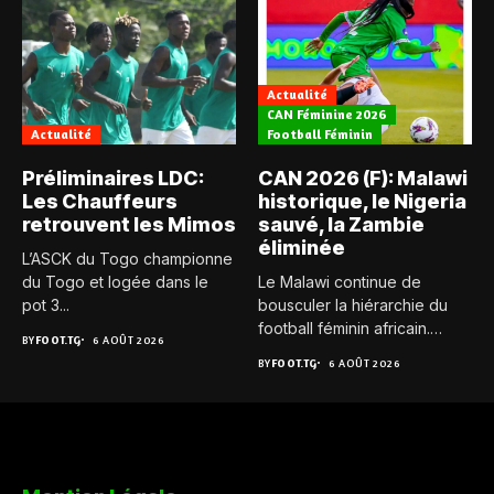
Actualité
CAN Féminine 2026
Actualité
Football Féminin
Préliminaires LDC:
CAN 2026 (F): Malawi
Les Chauffeurs
historique, le Nigeria
retrouvent les Mimos
sauvé, la Zambie
éliminée
L’ASCK du Togo championne
du Togo et logée dans le
Le Malawi continue de
pot 3...
bousculer la hiérarchie du
football féminin africain.
BY
FOOT.TG
6 AOÛT 2026
Pour...
BY
FOOT.TG
6 AOÛT 2026