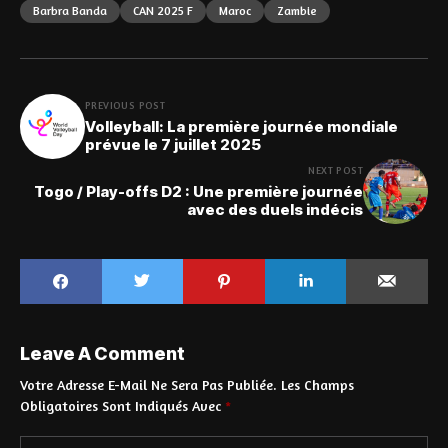
Barbra Banda
CAN 2025 F
Maroc
Zambie
PREVIOUS POST
Volleyball: La première journée mondiale
prévue le 7 juillet 2025
NEXT POST
Togo / Play-offs D2 : Une première journée
avec des duels indécis
Leave A Comment
Votre Adresse E-Mail Ne Sera Pas Publiée.
Les Champs
Obligatoires Sont Indiqués Avec
*