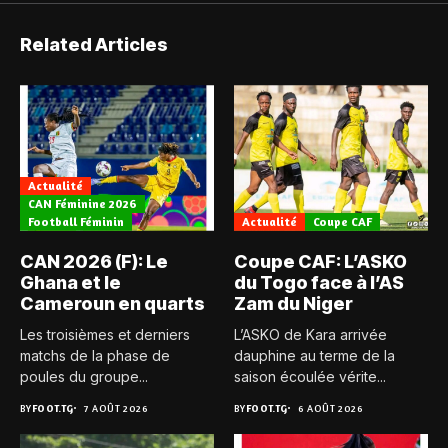
Related Articles
Actualité
CAN Féminine 2026
Football Féminin
Actualité
Coupe CAF
CAN 2026 (F): Le
Coupe CAF: L’ASKO
Ghana et le
du Togo face à l’AS
Cameroun en quarts
Zam du Niger
Les troisièmes et derniers
L’ASKO de Kara arrivée
matchs de la phase de
dauphine au terme de la
poules du groupe...
saison écoulée vérite...
BY
FOOT.TG
7 AOÛT 2026
BY
FOOT.TG
6 AOÛT 2026