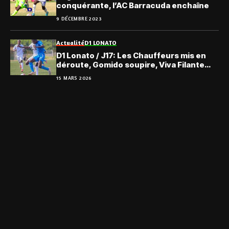
conquérante, l’AC Barracuda enchaîne
9 DÉCEMBRE 2023
Actualité
D1 LONATO
D1 Lonato / J17: Les Chauffeurs mis en
déroute, Gomido soupire, Viva Filante
sereinement
15 MARS 2026