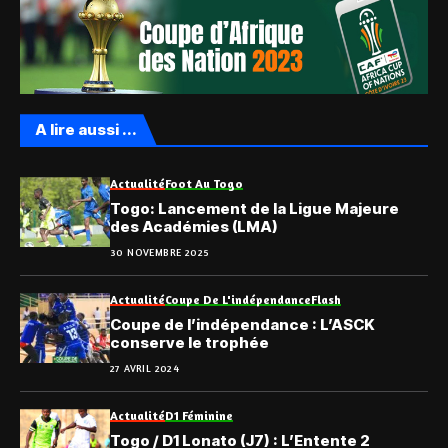
A lire aussi ...
Actualité
Foot Au Togo
Togo: Lancement de la Ligue Majeure
des Académies (LMA)
30 NOVEMBRE 2025
Actualité
Coupe De L'indépendance
Flash
Coupe de l’indépendance : L’ASCK
conserve le trophée
27 AVRIL 2024
Actualité
D1 Féminine
Togo / D1 Lonato (J7) : L’Entente 2