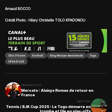
Arnaud BOCCO
Crédit Photo : Hilary Christelle TOLO KPADONOU
Côte D'Ivoire
Football
King Messan Ametokodo
Togo
UFOA B U20
PREVIOUS POST
Mercato : Alaixys Romao de retour en
France
NEXT POST
Tennis / BJK Cup 2025 : Le Togo démarre en
trombe et file en play-offs