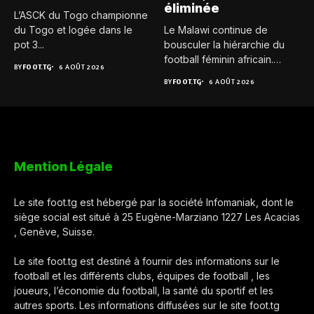
éliminée
L’ASCK du Togo championne
du Togo et logée dans le
Le Malawi continue de
pot 3...
bousculer la hiérarchie du
football féminin africain.
BY
FOOT.TG
6 AOÛT 2026
Pour...
BY
FOOT.TG
6 AOÛT 2026
Mention Légale
Le site foot.tg est hébergé par la société Infomaniak, dont le
siège social est situé à 25 Eugène-Marziano 1227 Les Acacias
, Genève, Suisse.
Le site foot.tg est destiné à fournir des informations sur le
football et les différents clubs, équipes de football , les
joueurs, l’économie du football, la santé du sportif et les
autres sports. Les informations diffusées sur le site foot.tg