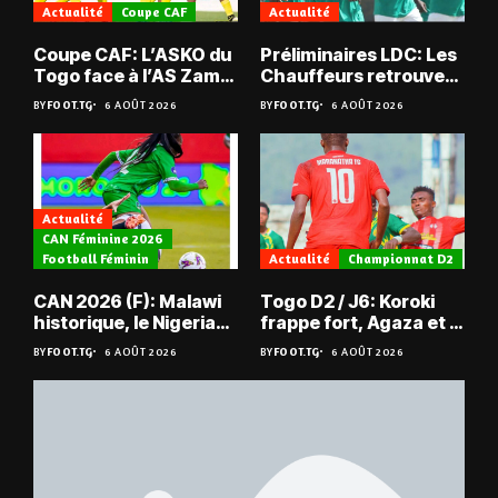
Actualité
Coupe CAF
Actualité
Coupe CAF: L’ASKO du
Préliminaires LDC: Les
Togo face à l’AS Zam
Chauffeurs retrouvent
du Niger
les Mimos
BY
FOOT.TG
6 AOÛT 2026
BY
FOOT.TG
6 AOÛT 2026
Actualité
CAN Féminine 2026
Football Féminin
Actualité
Championnat D2
CAN 2026 (F): Malawi
Togo D2 / J6: Koroki
historique, le Nigeria
frappe fort, Agaza et la
sauvé, la Zambie
JCA assurent,
BY
FOOT.TG
6 AOÛT 2026
BY
FOOT.TG
6 AOÛT 2026
éliminée
suspense avant Sara
FC – Doumbé FC