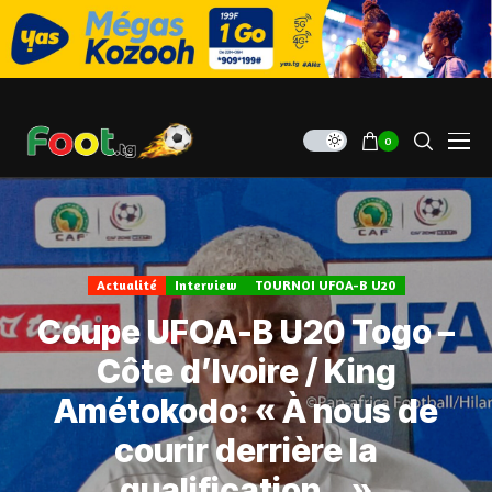
0
Actualité
Interview
TOURNOI UFOA-B U20
Coupe UFOA-B U20 Togo –
Côte d’Ivoire / King
Amétokodo: « À nous de
courir derrière la
qualification… »