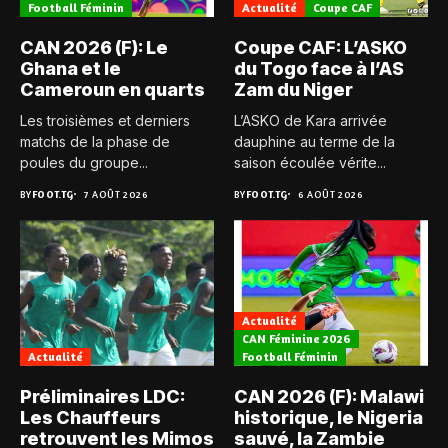
Football Féminin
Actualité
Coupe CAF
CAN 2026 (F): Le
Coupe CAF: L’ASKO
Ghana et le
du Togo face à l’AS
Cameroun en quarts
Zam du Niger
Les troisièmes et derniers
L’ASKO de Kara arrivée
matchs de la phase de
dauphine au terme de la
poules du groupe...
saison écoulée vérite...
BY
FOOT.TG
7 AOÛT 2026
BY
FOOT.TG
6 AOÛT 2026
Actualité
CAN Féminine 2026
Actualité
Football Féminin
Préliminaires LDC:
CAN 2026 (F): Malawi
Les Chauffeurs
historique, le Nigeria
retrouvent les Mimos
sauvé, la Zambie