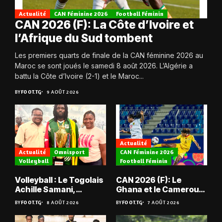
Actualité
CAN Féminine 2026
Football Féminin
CAN 2026 (F): La Côte d’Ivoire et
l’Afrique du Sud tombent
Les premiers quarts de finale de la CAN féminine 2026 au
Maroc se sont joués le samedi 8 août 2026. L’Algérie a
battu la Côte d’Ivoire (2-1) et le Maroc...
BY
FOOT.TG
9 AOÛT 2026
Actualité
Actualité
Omnisport
CAN Féminine 2026
Volleyball
Football Féminin
Volleyball : Le Togolais
CAN 2026 (F): Le
Achille Samani,
Ghana et le Cameroun
champion du Bénin !
en quarts
BY
FOOT.TG
8 AOÛT 2026
BY
FOOT.TG
7 AOÛT 2026