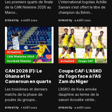
Les premiers quarts de finale
L’international togolais Achille
de la CAN féminine 2026 au
Samani s’est offert le titre de
Maroc...
champion du Bénin...
BY
FOOT.TG
9 AOÛT 2026
BY
FOOT.TG
8 AOÛT 2026
Actualité
CAN Féminine 2026
Football Féminin
Actualité
Coupe CAF
CAN 2026 (F): Le
Coupe CAF: L’ASKO
Ghana et le
du Togo face à l’AS
Cameroun en quarts
Zam du Niger
Les troisièmes et derniers
L’ASKO de Kara arrivée
matchs de la phase de
dauphine au terme de la
poules du groupe...
saison écoulée vérite...
BY
FOOT.TG
7 AOÛT 2026
BY
FOOT.TG
6 AOÛT 2026