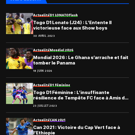
Actualité
D1 LONATO
Flash
Togo D1 Lonato (J24) : L’Entente II
victorieuse face aux Show boys
30 AVRIL 2023
Actualité
Mondial 2026
Mondial 2026 : Le Ghana s’arrache et fait
tomber le Panama
18 JUIN 2026
Actualité
D1 Féminine
Togo D1 Féminine : L’insuffisante
résilience de Tempête FC face à Amis du
Monde
23 JUILLET 2023
Actualité
CAN 2021
Can 2021 : Victoire du Cap Vert face à
l’Ethiopie