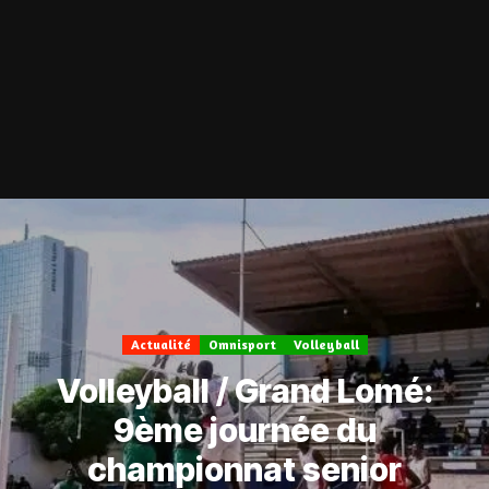
Actualité
Omnisport
Volleyball
Volleyball / Grand Lomé:
9ème journée du
championnat senior