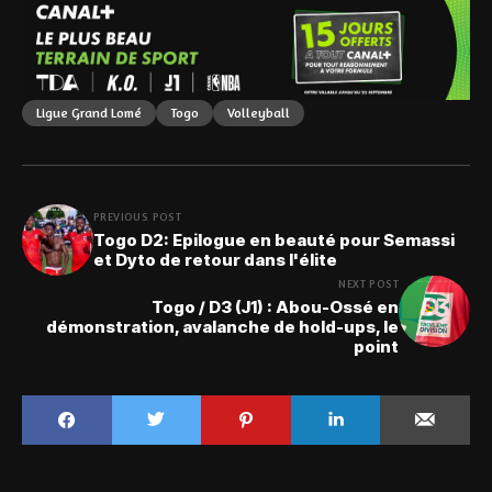
Ligue Grand Lomé
Togo
Volleyball
PREVIOUS POST
Togo D2: Epilogue en beauté pour Semassi
et Dyto de retour dans l'élite
NEXT POST
Togo / D3 (J1) : Abou-Ossé en
démonstration, avalanche de hold-ups, le
point