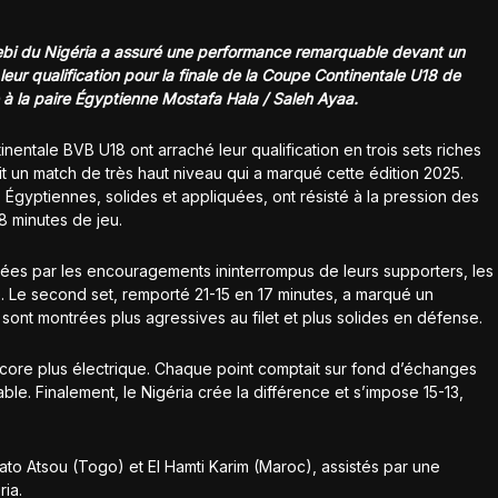
ebi du Nigéria a assuré une performance remarquable devant un
eur qualification pour la finale de la Coupe Continentale U18 de
à la paire Égyptienne Mostafa Hala / Saleh Ayaa.
entale BVB U18 ont arraché leur qualification en trois sets riches
it un match de très haut niveau qui a marqué cette édition 2025.
s Égyptiennes, solides et appliquées, ont résisté à la pression des
8 minutes de jeu.
rtées par les encouragements ininterrompus de leurs supporters, les
. Le second set, remporté 21-15 en 17 minutes, a marqué un
sont montrées plus agressives au filet et plus solides en défense.
ncore plus électrique. Chaque point comptait sur fond d’échanges
ble. Finalement, le Nigéria crée la différence et s’impose 15-13,
ato Atsou (Togo) et El Hamti Karim (Maroc), assistés par une
ria.