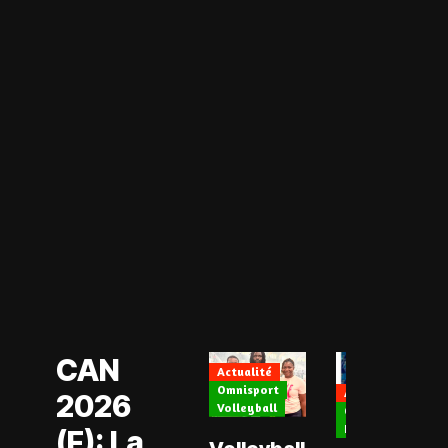
Actualité
CAN Féminine
2026
Football Féminin
CAN
Actualité
Omnisport
Actualité
2026
Volleyball
CAN Féminine 202
Football Féminin
(F): La