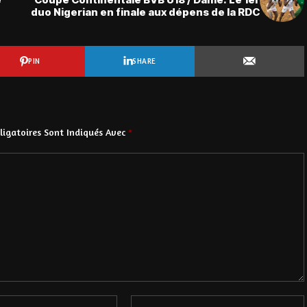
duo Nigerian en finale aux dépens de la RDC
PIN
SHARE
igatoires Sont Indiqués Avec
*