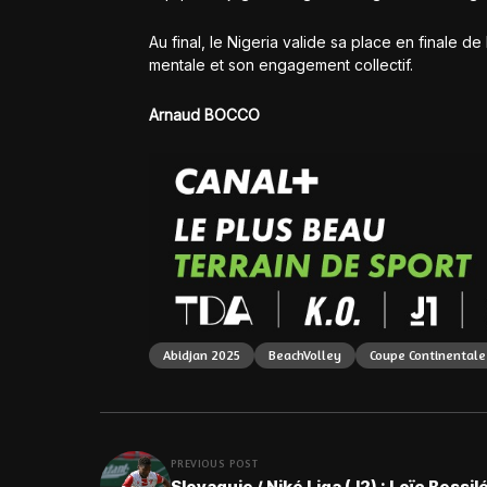
Au final, le Nigeria valide sa place en finale d
mentale et son engagement collectif.
Arnaud BOCCO
Abidjan 2025
BeachVolley
Coupe Continentale
PREVIOUS POST
Slovaquie / Niké Liga (J2) : Loïc Bessil