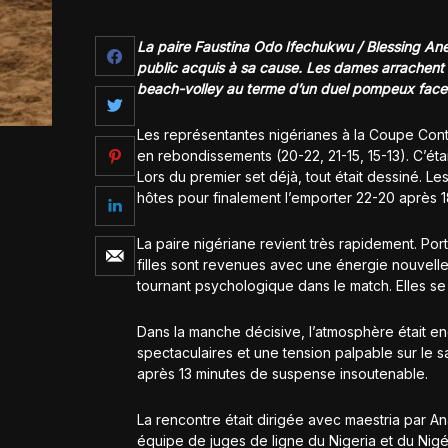
La paire Faustina Odo Ifechukwu / Blessing An
public acquis à sa cause. Les dames arrachent l
beach-volley au terme d’un duel pompeux face 
Les représentantes nigérianes à la Coupe Contin
en rebondissements (20-22, 21-15, 15-13). C’éta
Lors du premier set déjà, tout était dessiné. Le
hôtes pour finalement l’emporter 22-20 après 1
La paire nigériane revient très rapidement. Po
filles sont revenues avec une énergie nouvelle
tournant psychologique dans le match. Elles se 
Dans la manche décisive, l’atmosphère était e
spectaculaires et une tension palpable sur le sa
après 13 minutes de suspense insoutenable.
La rencontre était dirigée avec maestria par An
équipe de juges de ligne du Nigeria et du Nigé