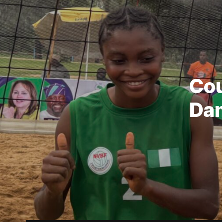
Cou
Dam