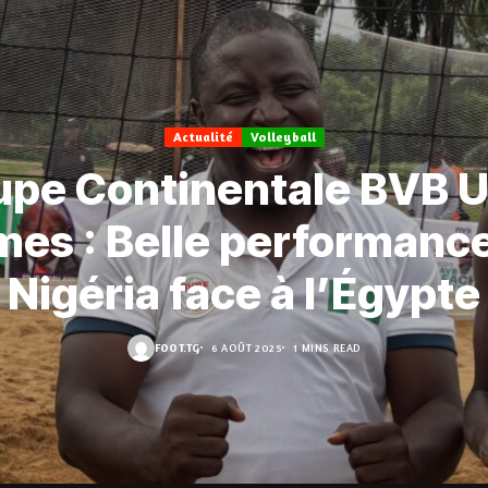
Actualité
Volleyball
pe Continentale BVB U
es : Belle performanc
Nigéria face à l’Égypte
FOOT.TG
6 AOÛT 2025
1 MINS READ