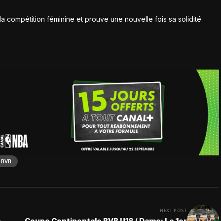
e la compétition féminine et prouve une nouvelle fois sa solidité
 BVB
NEXT POST
é
Coupe Continentale BVB U18 / Dame: Le 1er