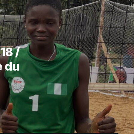
18 /
e du