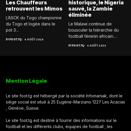
Les Chauffeurs
historique, le Nigeria
retrouvent les Mimos
sauvé, la Zambie
éliminée
L’ASCK du Togo championne
du Togo et logée dans le
Le Malawi continue de
pot 3...
bousculer la hiérarchie du
football féminin africain.
BY
FOOT.TG
6 AOÛT 2026
Pour...
BY
FOOT.TG
6 AOÛT 2026
Mention Légale
Le site foot.tg est hébergé par la société Infomaniak, dont le
siège social est situé à 25 Eugène-Marziano 1227 Les Acacias
, Genève, Suisse.
Le site foot.tg est destiné à fournir des informations sur le
football et les différents clubs, équipes de football , les