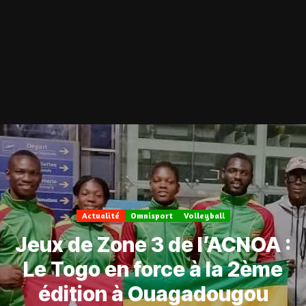
Actualité
Omnisport
Volleyball
Jeux de Zone 3 de l’ACNOA :
Le Togo en force à la 2ème
édition à Ouagadougou