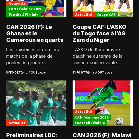
Actualité
CAN Féminine 2026
Football Féminin
Actualité
Coupe CAF
CAN 2026 (F): Le
Coupe CAF: L’ASKO
Ghana et le
du Togo face à l’AS
Cameroun en quarts
Zam du Niger
Les troisièmes et derniers
L’ASKO de Kara arrivée
matchs de la phase de
dauphine au terme de la
poules du groupe...
saison écoulée vérite...
BY
FOOT.TG
7 AOÛT 2026
BY
FOOT.TG
6 AOÛT 2026
Actualité
CAN Féminine 2026
Actualité
Football Féminin
Préliminaires LDC:
CAN 2026 (F): Malawi