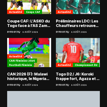
Actualité
Coupe CAF
Actualité
Coupe CAF: L’ASKO du
Préliminaires LDC: Les
Togo face à l’AS Zam
Chauffeurs retrouvent
du Niger
les Mimos
BY
FOOT.TG
6 AOÛT 2026
BY
FOOT.TG
6 AOÛT 2026
Actualité
CAN Féminine 2026
Football Féminin
Actualité
Championnat D2
CAN 2026 (F): Malawi
Togo D2 / J6: Koroki
historique, le Nigeria
frappe fort, Agaza et la
sauvé, la Zambie
JCA assurent,
BY
FOOT.TG
6 AOÛT 2026
BY
FOOT.TG
6 AOÛT 2026
éliminée
suspense avant Sara
FC – Doumbé FC