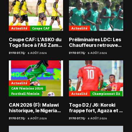
Actualité
Coupe CAF
Actualité
Coupe CAF: L’ASKO du
Préliminaires LDC: Les
Togo face à l’AS Zam
Chauffeurs retrouvent
du Niger
les Mimos
BY
FOOT.TG
6 AOÛT 2026
BY
FOOT.TG
6 AOÛT 2026
Actualité
CAN Féminine 2026
Football Féminin
Actualité
Championnat D2
CAN 2026 (F): Malawi
Togo D2 / J6: Koroki
historique, le Nigeria
frappe fort, Agaza et la
sauvé, la Zambie
JCA assurent,
BY
FOOT.TG
6 AOÛT 2026
BY
FOOT.TG
6 AOÛT 2026
éliminée
suspense avant Sara
FC – Doumbé FC