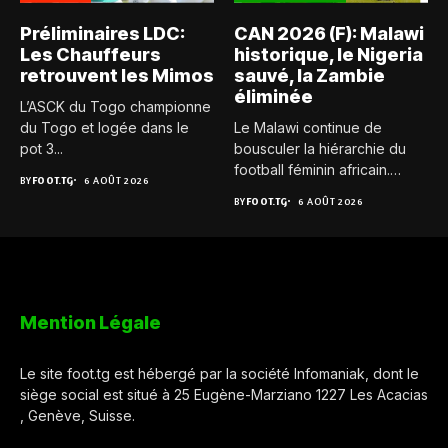
Préliminaires LDC:
CAN 2026 (F): Malawi
Les Chauffeurs
historique, le Nigeria
retrouvent les Mimos
sauvé, la Zambie
éliminée
L’ASCK du Togo championne
du Togo et logée dans le
Le Malawi continue de
pot 3...
bousculer la hiérarchie du
football féminin africain.
BY
FOOT.TG
6 AOÛT 2026
Pour...
BY
FOOT.TG
6 AOÛT 2026
Mention Légale
Le site foot.tg est hébergé par la société Infomaniak, dont le
siège social est situé à 25 Eugène-Marziano 1227 Les Acacias
, Genève, Suisse.