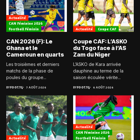
Actualité
CAN Féminine 2026
Football Féminin
Actualité
Coupe CAF
CAN 2026 (F): Le
Coupe CAF: L’ASKO
Ghana et le
du Togo face à l’AS
Cameroun en quarts
Zam du Niger
Les troisièmes et derniers
L’ASKO de Kara arrivée
matchs de la phase de
dauphine au terme de la
poules du groupe...
saison écoulée vérite...
BY
FOOT.TG
7 AOÛT 2026
BY
FOOT.TG
6 AOÛT 2026
Actualité
CAN Féminine 2026
Actualité
Football Féminin