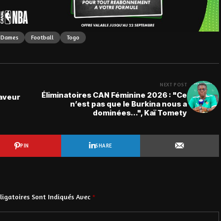
s Dames
Football
Togo
NEXT POST
Éliminatoires CAN Féminine 2026 : "Ce
faveur
n’est pas que le Burkina nous a
dominées...", Kaï Tomety
PIN
SHARE
igatoires Sont Indiqués Avec
*