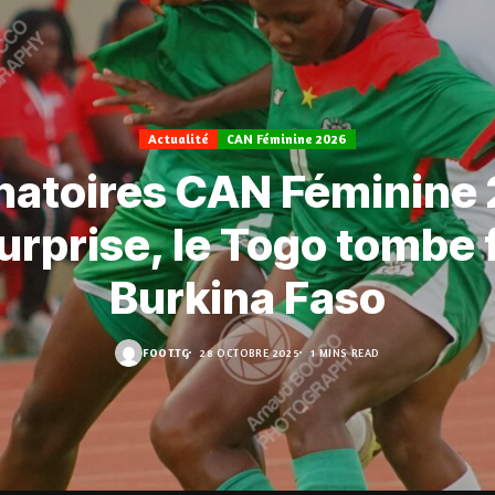
Actualité
CAN Féminine 2026
natoires CAN Féminine
urprise, le Togo tombe 
Burkina Faso
FOOT.TG
28 OCTOBRE 2025
1 MINS READ