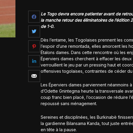
Le Togo devra encore patienter avant de retro
la manche retour des éliminatoires de l’édition 
de 1-0.
Dès l’entame, les Togolaises prennent les com
l’espoir d’une remontada, elles amorcent les ho
Étalons dames. Dans cette rencontre où les enj
Éperviers dames cherchent à effacer les deu
verrouillent le jeu par un pressing haut et coo
offensives togolaises, contraintes de céder du 
Les Éperviers dames parviennent néanmoins à s
d’Odette Gnintegma heurte la transversale avant
coup franc bien placé, l’occasion de réduire l’
repoussé sans ménagement.
Sereines et disciplinées, les Burkinabè finiss
la gardienne Bilansama Kanda, tout juste entré
en tête à la pause.