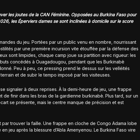
uver les joutes de la CAN Féminine. Opposées au Burkina Faso pour
2026, les Éperviers dames se sont inclinées à domicile sur le score
mandes du jeu. Portées par un public venu en nombre, nourrissant
stilités par une première incursion vite étouffée par la défense des
eux sont limpides, chaque camp joue sa partition avec rigueur: les
x buts concédés à Ouagadougou, pendant que les Burkinabè
rdonné. Peu à peu, ce pressing prend le dessus sur les velléités
terrain et de subir le tempo imposé par les visiteuses.
e signaler à deux reprises. À la demi-heure de jeu, une frappe
 de finir dans les bras de la gardienne burkinabè. Plus tard, sur un
écart se présente, mais le centre manque de précision et est
ent par trouver la faille. Une frappe en cloche de Congo Adama lobe
e en jeu après la blessure d’Abla Amenyenou. Le Burkina Faso vire