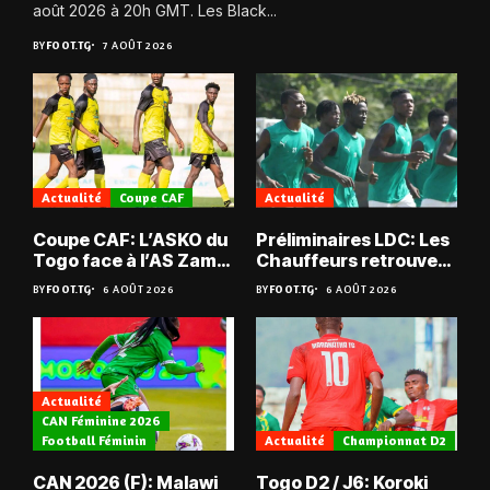
août 2026 à 20h GMT. Les Black...
BY
FOOT.TG
7 AOÛT 2026
Actualité
Coupe CAF
Actualité
Coupe CAF: L’ASKO du
Préliminaires LDC: Les
Togo face à l’AS Zam
Chauffeurs retrouvent
du Niger
les Mimos
BY
FOOT.TG
6 AOÛT 2026
BY
FOOT.TG
6 AOÛT 2026
Actualité
CAN Féminine 2026
Football Féminin
Actualité
Championnat D2
CAN 2026 (F): Malawi
Togo D2 / J6: Koroki