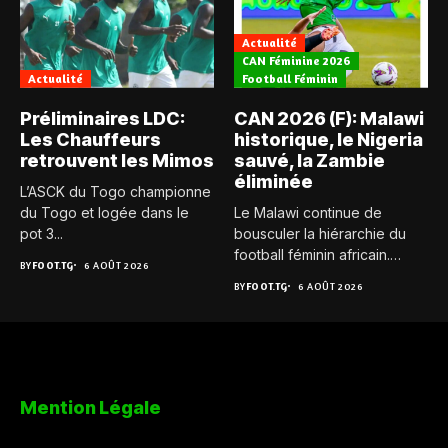
Actualité
CAN Féminine 2026
Actualité
Football Féminin
Préliminaires LDC:
CAN 2026 (F): Malawi
Les Chauffeurs
historique, le Nigeria
retrouvent les Mimos
sauvé, la Zambie
éliminée
L’ASCK du Togo championne
du Togo et logée dans le
Le Malawi continue de
pot 3...
bousculer la hiérarchie du
football féminin africain.
BY
FOOT.TG
6 AOÛT 2026
Pour...
BY
FOOT.TG
6 AOÛT 2026
Mention Légale