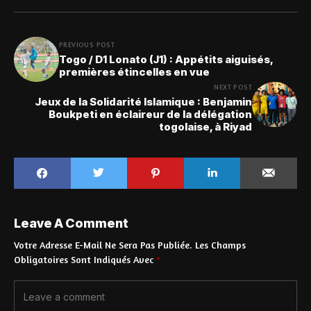
PREVIOUS POST
Togo / D1 Lonato (J1) : Appétits aiguisés,
premières étincelles en vue
NEXT POST
Jeux de la Solidarité Islamique : Benjamin
Boukpeti en éclaireur de la délégation
togolaise, à Riyad
Leave A Comment
Votre Adresse E-Mail Ne Sera Pas Publiée.
Les Champs
Obligatoires Sont Indiqués Avec
*