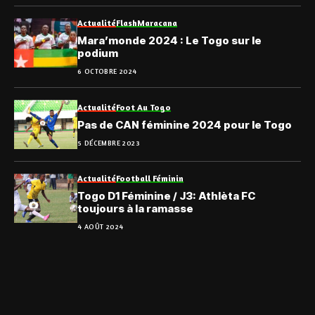
Actualité
Flash
Maracana
Mara’monde 2024 : Le Togo sur le
podium
6 OCTOBRE 2024
Actualité
Foot Au Togo
Pas de CAN féminine 2024 pour le Togo
5 DÉCEMBRE 2023
Actualité
Football Féminin
Togo D1 Féminine / J3: Athlèta FC
toujours à la ramasse
4 AOÛT 2024