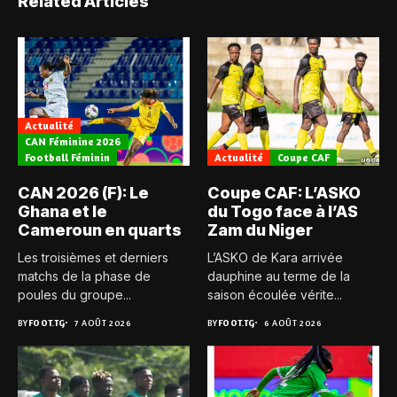
Related Articles
Actualité
CAN Féminine 2026
Football Féminin
Actualité
Coupe CAF
CAN 2026 (F): Le
Coupe CAF: L’ASKO
Ghana et le
du Togo face à l’AS
Cameroun en quarts
Zam du Niger
Les troisièmes et derniers
L’ASKO de Kara arrivée
matchs de la phase de
dauphine au terme de la
poules du groupe...
saison écoulée vérite...
BY
FOOT.TG
7 AOÛT 2026
BY
FOOT.TG
6 AOÛT 2026