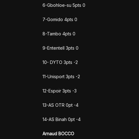
6-Gbohloe-su 5pts 0
7-Gomido 4pts 0
8-Tambo 4pts 0
9-EntenteII 3pts 0
10- DYTO 3pts -2
11-Unisport 3pts -2
12-Espoir 3pts -3
13-AS OTR 0pt -4
14-AS Binah 0pt -4
Arnaud BOCCO