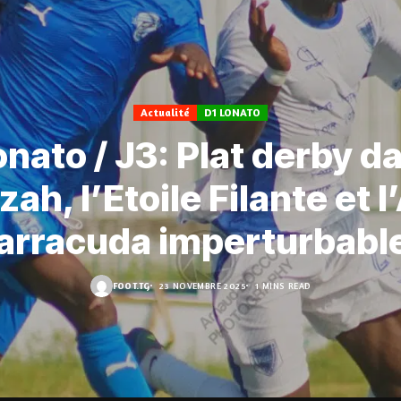
Actualité
D1 LONATO
onato / J3: Plat derby da
zah, l’Etoile Filante et l
arracuda imperturbabl
FOOT.TG
23 NOVEMBRE 2025
1 MINS READ