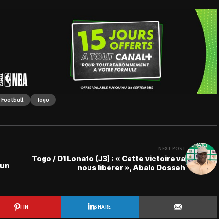
Football
Togo
NEXT POST
Togo / D1 Lonato (J3) : « Cette victoire va
 un
nous libérer », Abalo Dosseh
PIN
SHARE