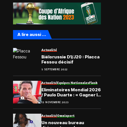
A lire aussi ...
Actualité
Biélorussie D1/J20 : Placca
Fessou décisif
5 SEPTEMBRE 2022
Actualité
Equipes Nationales
Flash
Eliminatoires Mondial 2026
/ Paulo Duarte : « Gagner le
maximum de match »
13 NOVEMBRE 2023
Actualité
Omnisport
Un nouveau bureau