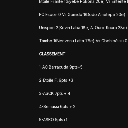
Etoile Filante 1(Eyeke Pokona 20e) Vs Entente I
FC Espoir 0 Vs Gomido 1(Dodo Ametepe 20e)
Unisport 2(Kevin Laba 18e, A. Ouro-Koura 28e
Tambo 1(Bienvenu Latta 78e) Vs Gbohloé-su 0
CLASSEMENT
1-AC Barracuda 9pts+5
2-Etoile F. 9pts +3
3-ASCK 7pts + 4
4-Semassi 6pts + 2
5-ASKO 5pts+1