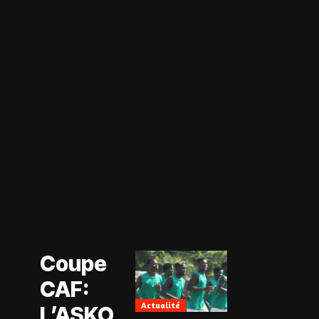
Actualité
Coupe CAF
Actualité
Coupe
CAN Féminine
2026
CAF:
Football
Féminin
Actualité
L’ASKO