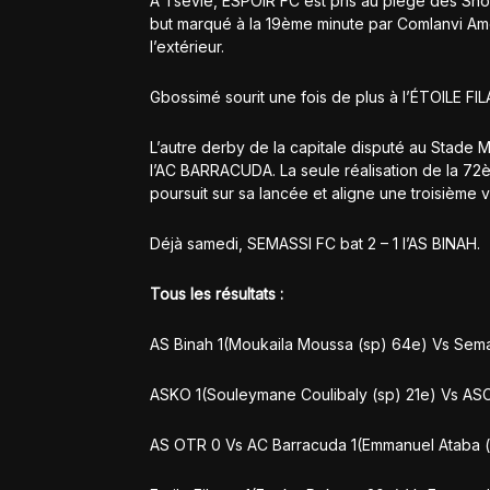
À Tsévié, ESPOIR FC est pris au piège des Show
but marqué à la 19ème minute par Comlanvi Am
l’extérieur.
Gbossimé sourit une fois de plus à l’ÉTOILE F
L’autre derby de la capitale disputé au Stade 
l’AC BARRACUDA. La seule réalisation de la 72
poursuit sur sa lancée et aligne une troisième 
Déjà samedi, SEMASSI FC bat 2 – 1 l’AS BINAH.
Tous les résultats :
AS Binah 1(Moukaila Moussa (sp) 64e) Vs Sema
ASKO 1(Souleymane Coulibaly (sp) 21e) Vs ASC
AS OTR 0 Vs AC Barracuda 1(Emmanuel Ataba 