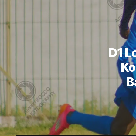
D1 L
Ko
B