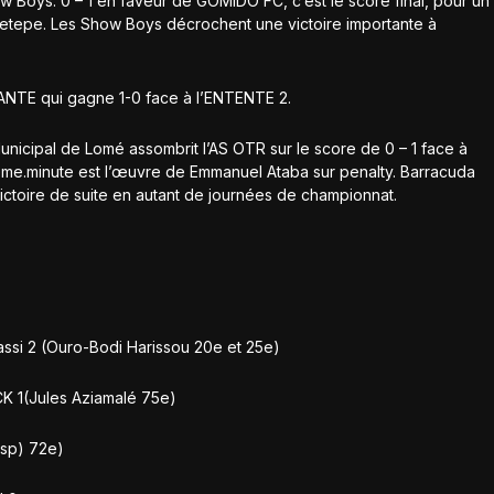
 Boys. 0 – 1 en faveur de GOMIDO FC, c’est le score final, pour un
etepe. Les Show Boys décrochent une victoire importante à
ILANTE qui gagne 1-0 face à l’ENTENTE 2.
Municipal de Lomé assombrit l’AS OTR sur le score de 0 – 1 face à
ème.minute est l’œuvre de Emmanuel Ataba sur penalty. Barracuda
victoire de suite en autant de journées de championnat.
ssi 2 (Ouro-Bodi Harissou 20e et 25e)
K 1(Jules Aziamalé 75e)
(sp) 72e)