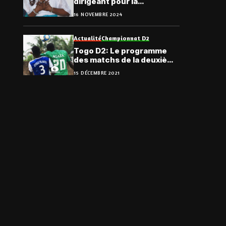
dirigeant pour la
Fédération Togolaise
16 NOVEMBRE 2024
d’Athlétisme
Actualité
Championnat D2
Togo D2: Le programme
des matchs de la deuxième
journée de championnat
15 DÉCEMBRE 2021