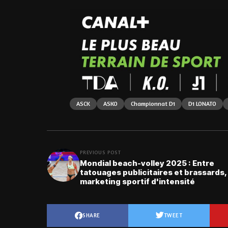
ASCK
ASKO
Championnat D1
D1 LONATO
PREVIOUS POST
Mondial beach-volley 2025 : Entre
tatouages publicitaires et brassards,
marketing sportif d'intensité
SHARE
TWEET