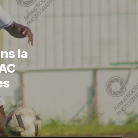
ns la
’AC
es