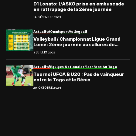
D1 Lonato: L’ASKO prise en embuscade
en rattrapage de la 2ème journée
14 DÉCEMBRE 2022
Actualité
Omnisport
Volleyball
Volleyball / Championnat Ligue Grand
Lomé: 2ème journée aux allures de
révélateur
3 JUILLET 2026
Actualité
Equipes Nationales
Flash
Foot Au Togo
Tournoi UFOA B U20 : Pas de vainqueur
entre le Togo et le Bénin
20 OCTOBRE 2024