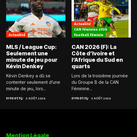
Actualité
CAN Féminine 2026
Actualité
Football Féminin
MLS / League Cup:
CAN 2026 (F): La
Seulement une
Côte d’Ivoire et
minute de jeu pour
l’Afrique du Sud en
Kévin Denkey
quarts
Kévin Denkey a dû se
Lors de la troisième journée
contenter seulement d’une
du Groupe B de la CAN
minute de jeu, lors...
Féminine...
BY
FOOT.TG
5 AOÛT 2026
BY
FOOT.TG
5 AOÛT 2026
Mention Légale