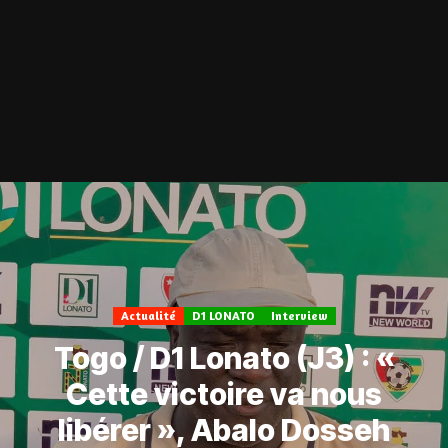
Actualité
D1 LONATO
Interview
Togo / D1 Lonato (J3) : «
Cette victoire va nous
libérer », Abalo Dosseh