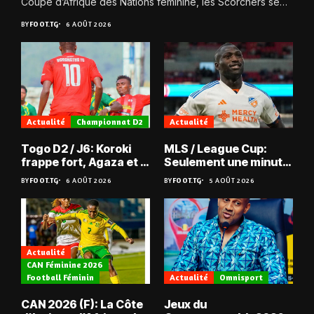
Coupe d’Afrique des Nations féminine, les Scorchers se
qualifient avec éclat pour...
BY
FOOT.TG
6 AOÛT 2026
Actualité
Championnat D2
Actualité
Togo D2 / J6: Koroki
MLS / League Cup:
frappe fort, Agaza et la
Seulement une minute
JCA assurent,
de jeu pour Kévin
BY
FOOT.TG
6 AOÛT 2026
BY
FOOT.TG
5 AOÛT 2026
suspense avant Sara
Denkey
FC – Doumbé FC
Actualité
CAN Féminine 2026
Football Féminin
Actualité
Omnisport
CAN 2026 (F): La Côte
Jeux du