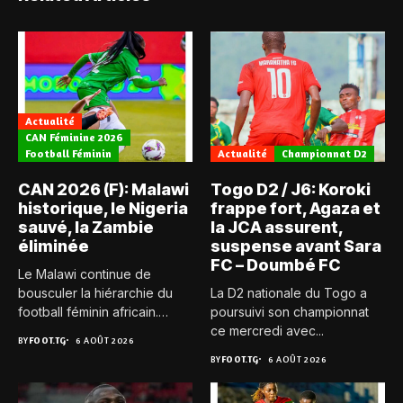
Actualité
CAN Féminine 2026
Football Féminin
Actualité
Championnat D2
CAN 2026 (F): Malawi
Togo D2 / J6: Koroki
historique, le Nigeria
frappe fort, Agaza et
sauvé, la Zambie
la JCA assurent,
éliminée
suspense avant Sara
FC – Doumbé FC
Le Malawi continue de
bousculer la hiérarchie du
La D2 nationale du Togo a
football féminin africain.
poursuivi son championnat
Pour...
ce mercredi avec...
BY
FOOT.TG
6 AOÛT 2026
BY
FOOT.TG
6 AOÛT 2026