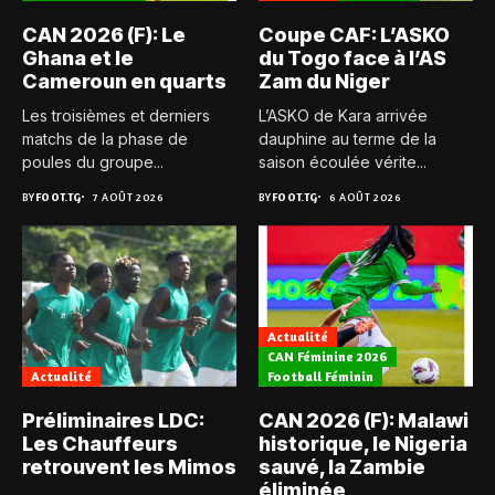
CAN 2026 (F): Le
Coupe CAF: L’ASKO
Ghana et le
du Togo face à l’AS
Cameroun en quarts
Zam du Niger
Les troisièmes et derniers
L’ASKO de Kara arrivée
matchs de la phase de
dauphine au terme de la
poules du groupe...
saison écoulée vérite...
BY
FOOT.TG
7 AOÛT 2026
BY
FOOT.TG
6 AOÛT 2026
Actualité
CAN Féminine 2026
Actualité
Football Féminin
Préliminaires LDC:
CAN 2026 (F): Malawi
Les Chauffeurs
historique, le Nigeria
retrouvent les Mimos
sauvé, la Zambie
éliminée