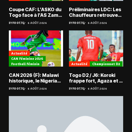
Coupe CAF: L’ASKO du
Préliminaires LDC: Les
Togo face à l’AS Zam
Chauffeurs retrouvent
du Niger
les Mimos
BY
FOOT.TG
6 AOÛT 2026
BY
FOOT.TG
6 AOÛT 2026
Actualité
CAN Féminine 2026
Football Féminin
Actualité
Championnat D2
CAN 2026 (F): Malawi
Togo D2 / J6: Koroki
historique, le Nigeria
frappe fort, Agaza et la
sauvé, la Zambie
JCA assurent,
BY
FOOT.TG
6 AOÛT 2026
BY
FOOT.TG
6 AOÛT 2026
éliminée
suspense avant Sara
FC – Doumbé FC