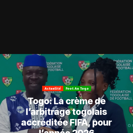
Actualité
Foot Au Togo
Togo: La crème de
l’arbitrage togolais
accréditée FIFA, pour