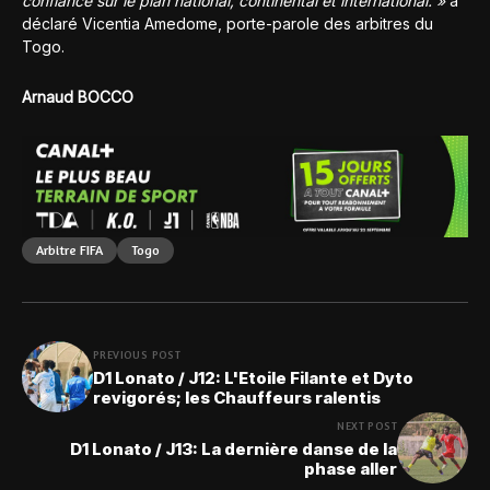
confiance sur le plan national, continental et international. »
a
déclaré Vicentia Amedome, porte-parole des arbitres du
Togo.
Arnaud BOCCO
Arbitre FIFA
Togo
PREVIOUS POST
D1 Lonato / J12: L'Etoile Filante et Dyto
revigorés; les Chauffeurs ralentis
NEXT POST
D1 Lonato / J13: La dernière danse de la
phase aller