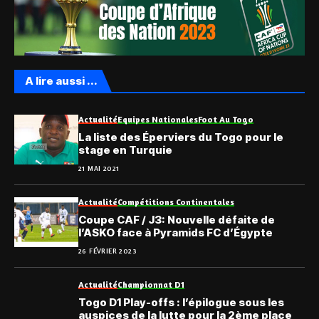
A lire aussi ...
Actualité
Equipes Nationales
Foot Au Togo
La liste des Éperviers du Togo pour le
stage en Turquie
21 MAI 2021
Actualité
Compétitions Continentales
Coupe CAF / J3: Nouvelle défaite de
l’ASKO face à Pyramids FC d’Égypte
26 FÉVRIER 2023
Actualité
Championnat D1
Togo D1 Play-offs : l’épilogue sous les
auspices de la lutte pour la 2ème place