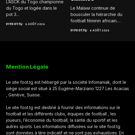
L’ASCK du Togo championne
du Togo et logée dans le
Le Malawi continue de
pot 3...
bousculer la hiérarchie du
football féminin africain.
BY
FOOT.TG
6 AOÛT 2026
Pour...
BY
FOOT.TG
6 AOÛT 2026
Mention Légale
Le site foot.tg est hébergé par la société Infomaniak, dont le
siège social est situé à 25 Eugène-Marziano 1227 Les Acacias
, Genève, Suisse.
Le site foot.tg est destiné à fournir des informations sur le
football et les différents clubs, équipes de football , les
joueurs, l’économie du football, la santé du sportif et les
autres sports. Les informations diffusées sur le site foot.tg
sont données à titre indicatif et ne sont pas exhaustives. En