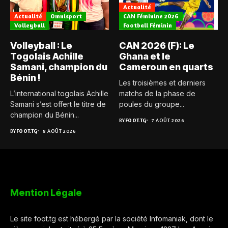
Actualité
Actualité
Omnisport
CAN Féminine 2026
Volleyball
Football Féminin
Volleyball : Le
CAN 2026 (F): Le
Togolais Achille
Ghana et le
Samani, champion du
Cameroun en quarts
Bénin !
Les troisièmes et derniers
L’international togolais Achille
matchs de la phase de
Samani s’est offert le titre de
poules du groupe...
champion du Bénin...
BY
FOOT.TG
7 AOÛT 2026
BY
FOOT.TG
8 AOÛT 2026
Mention Légale
Le site foot.tg est hébergé par la société Infomaniak, dont le