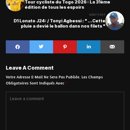
Tour cycliste du Togo 2026 : La 31ème
édition de tous les espoirs
NEXT POST
D1 Lonato J24: / Tonyi Agbessi : " ...Cette
pluie a devié le ballon dans nos filets "
Leave A Comment
Votre Adresse E-Mail Ne Sera Pas Publiée.
Les Champs
Obligatoires Sont Indiqués Avec
*