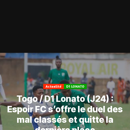
Actualité
D1 LONATO
Togo / D1 Lonato (J24) :
Espoir FC s’offre le duel des
mal classés et quitte la