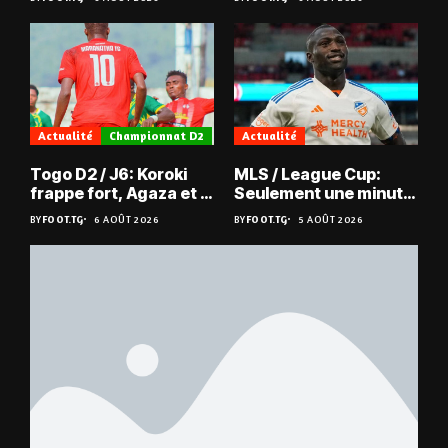
éliminée
Actualité
Championnat D2
Actualité
Togo D2 / J6: Koroki
MLS / League Cup:
frappe fort, Agaza et la
Seulement une minute
JCA assurent,
de jeu pour Kévin
BY
FOOT.TG
6 AOÛT 2026
BY
FOOT.TG
5 AOÛT 2026
suspense avant Sara
Denkey
FC – Doumbé FC