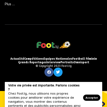
Plus …
Actualité
Compétitions
Equipes Nationales
Football Féminin
Grands Reportages
Interview
Portraits
Omnisport
© Copyright 2023 Foot.tg
Votre vie privée est importante. Parlons cookies
?
Chez Foot.tg, nous utilisons nos propres
cookies pour améliorer votre expérience de
Accepter
navigation, vous montrer des contenus
pertinents et des publicités personnalisées ainsi