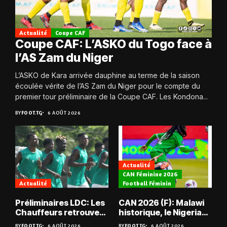
Actualité
Coupe CAF
Coupe CAF: L’ASKO du Togo face à
l’AS Zam du Niger
L’ASKO de Kara arrivée dauphine au terme de la saison
écoulée vérite de l’AS Zam du Niger pour le compte du
premier tour préliminaire de la Coupe CAF. Les Kondona...
BY
FOOT.TG
6 AOÛT 2026
Actualité
CAN Féminine 2026
Actualité
Football Féminin
Préliminaires LDC: Les
CAN 2026 (F): Malawi
Chauffeurs retrouvent
historique, le Nigeria
les Mimos
sauvé, la Zambie
BY
FOOT.TG
6 AOÛT 2026
BY
FOOT.TG
6 AOÛT 2026