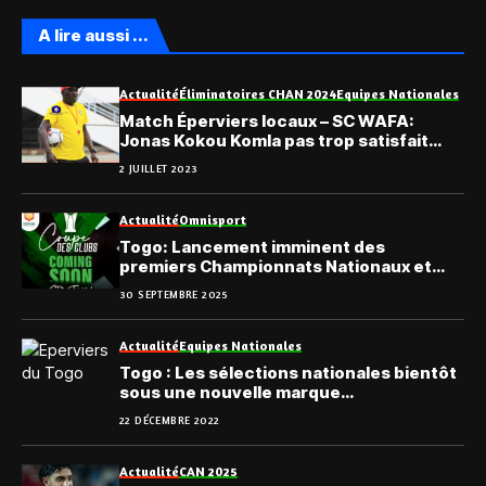
A lire aussi ...
Actualité
Éliminatoires CHAN 2024
Equipes Nationales
Match Éperviers locaux – SC WAFA:
Jonas Kokou Komla pas trop satisfait…
2 JUILLET 2023
Actualité
Omnisport
Togo: Lancement imminent des
premiers Championnats Nationaux et
Universitaires d’Esports
30 SEPTEMBRE 2025
Actualité
Equipes Nationales
Togo : Les sélections nationales bientôt
sous une nouvelle marque
d’équipements
22 DÉCEMBRE 2022
Actualité
CAN 2025