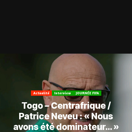
Actualité
Interview
JOURNÉE FIFA
Togo – Centrafrique /
Patrice Neveu : « Nous
avons été dominateur… »