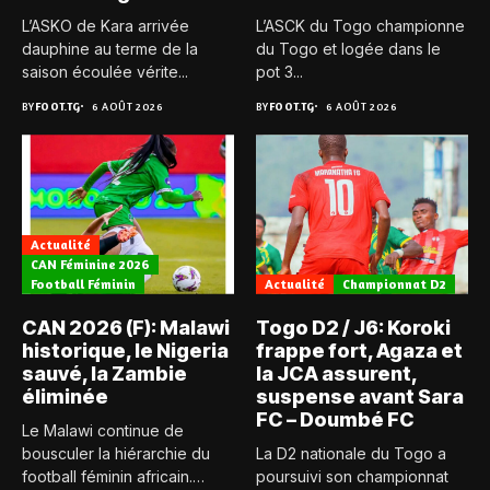
L’ASKO de Kara arrivée
L’ASCK du Togo championne
dauphine au terme de la
du Togo et logée dans le
saison écoulée vérite...
pot 3...
BY
FOOT.TG
6 AOÛT 2026
BY
FOOT.TG
6 AOÛT 2026
Actualité
CAN Féminine 2026
Football Féminin
Actualité
Championnat D2
CAN 2026 (F): Malawi
Togo D2 / J6: Koroki
historique, le Nigeria
frappe fort, Agaza et
sauvé, la Zambie
la JCA assurent,
éliminée
suspense avant Sara
FC – Doumbé FC
Le Malawi continue de
bousculer la hiérarchie du
La D2 nationale du Togo a
football féminin africain.
poursuivi son championnat