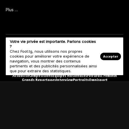
Plus …
Votre vie privée est importante. Parlons cookies
?
Chez Foot.tg, nous utilisons nos propres
cookies pour améliorer votre expérience de
Accepter
navigation, vous montrer des contenus
pertinents et des publicités personnalisées ainsi
que pour extraire des statistiques.
Actualité
Compétitions
Equipes Nationales
Football Féminin
Grands Reportages
Interview
Portraits
Omnisport
© Copyright 2023 Foot.tg