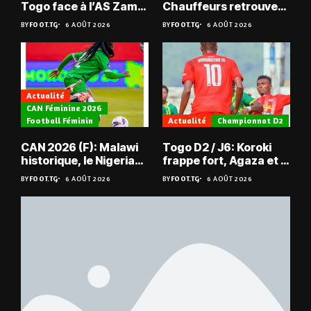
Togo face à l’AS Zam
Chauffeurs retrouvent
du Niger
les Mimos
BY
FOOT.TG
6 AOÛT 2026
BY
FOOT.TG
6 AOÛT 2026
Actualité
CAN Féminine 2026
Football Féminin
Actualité
Championnat D2
CAN 2026 (F): Malawi
Togo D2 / J6: Koroki
historique, le Nigeria
frappe fort, Agaza et la
sauvé, la Zambie
JCA assurent,
BY
FOOT.TG
6 AOÛT 2026
BY
FOOT.TG
6 AOÛT 2026
éliminée
suspense avant Sara
FC – Doumbé FC