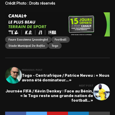
Crédit Photo : Droits réservés
Faure Essozimna Gnassingbé
Football
Stade Municipal De Bafilo
Togo
PREVIOUS POST
Togo - Centrafrique / Patrice Neveu : « Nous
avons été dominateur… »
NEXT POST
Journée FIFA / Kévin Denkey : Face au Bénin,
« le Togo reste une grande nation de
football… »