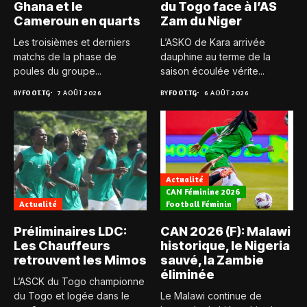
Ghana et le
du Togo face à l’AS
Cameroun en quarts
Zam du Niger
Les troisièmes et derniers
L’ASKO de Kara arrivée
matchs de la phase de
dauphine au terme de la
poules du groupe...
saison écoulée vérite...
BY
FOOT.TG
7 AOÛT 2026
BY
FOOT.TG
6 AOÛT 2026
Actualité
CAN Féminine 2026
Actualité
Football Féminin
Préliminaires LDC:
CAN 2026 (F): Malawi
Les Chauffeurs
historique, le Nigeria
retrouvent les Mimos
sauvé, la Zambie
éliminée
L’ASCK du Togo championne
du Togo et logée dans le
Le Malawi continue de