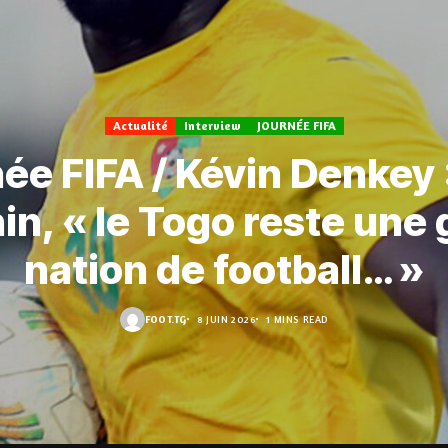
Actualité
Interview
JOURNÉE FIFA
ée FIFA / Kévin Denkey 
in, « le Togo reste une
nation de football… »
FOOT.TG
8 JUIN 2026
1 MINS READ