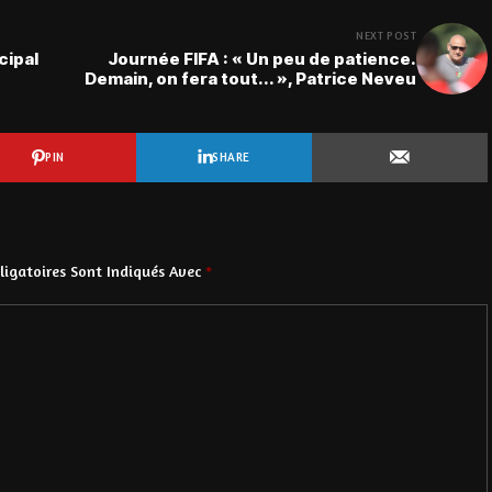
NEXT POST
cipal
Journée FIFA : « Un peu de patience.
Demain, on fera tout... », Patrice Neveu
PIN
SHARE
igatoires Sont Indiqués Avec
*