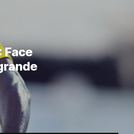
: Face
 grande