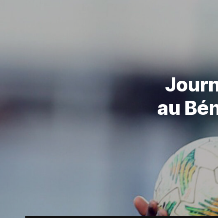
Journ
au Bén