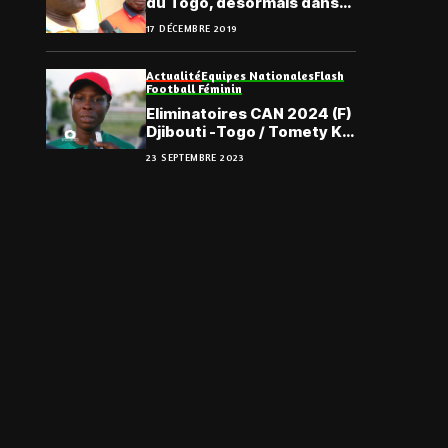
du Togo, désormais dans
une commune association
17 DÉCEMBRE 2019
nationale
Actualité
Equipes Nationales
Flash
Football Féminin
Eliminatoires CAN 2024 (F)
Djibouti -Togo / Tomety Kaï
: « C’est un score
23 SEPTEMBRE 2023
encourageant »