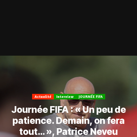
Actualité
Interview
JOURNÉE FIFA
Journée FIFA : « Un peu de
patience. Demain, on fera
tout… », Patrice Neveu