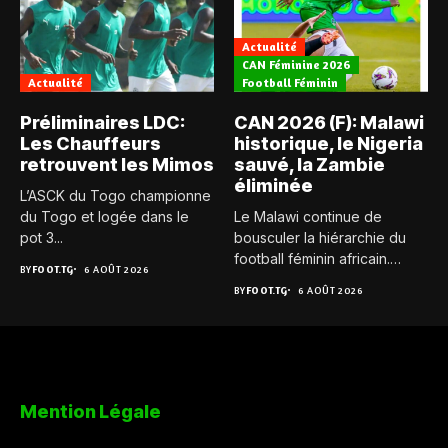
Actualité
CAN Féminine 2026
Actualité
Football Féminin
Préliminaires LDC:
CAN 2026 (F): Malawi
Les Chauffeurs
historique, le Nigeria
retrouvent les Mimos
sauvé, la Zambie
éliminée
L’ASCK du Togo championne
du Togo et logée dans le
Le Malawi continue de
pot 3...
bousculer la hiérarchie du
football féminin africain.
BY
FOOT.TG
6 AOÛT 2026
Pour...
BY
FOOT.TG
6 AOÛT 2026
Mention Légale