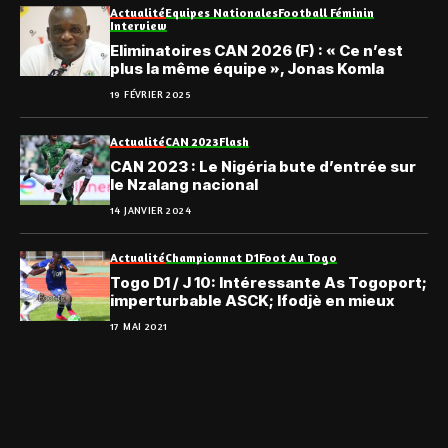
Actualité
Equipes Nationales
Football Féminin
Interview
Eliminatoires CAN 2026 (F) : « Ce n’est
plus la même équipe », Jonas Komla
19 FÉVRIER 2025
Actualité
CAN 2023
Flash
CAN 2023 : Le Nigéria bute d’entrée sur
le Nzalang nacional
14 JANVIER 2024
Actualité
Championnat D1
Foot Au Togo
Togo D1 / J 10: Intéressante As Togoport;
imperturbable ASCK; Ifodjè en mieux
17 MAI 2021