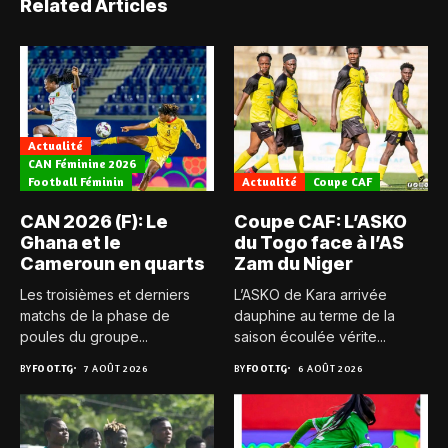
Related Articles
Actualité
CAN Féminine 2026
Football Féminin
Actualité
Coupe CAF
CAN 2026 (F): Le
Coupe CAF: L’ASKO
Ghana et le
du Togo face à l’AS
Cameroun en quarts
Zam du Niger
Les troisièmes et derniers
L’ASKO de Kara arrivée
matchs de la phase de
dauphine au terme de la
poules du groupe...
saison écoulée vérite...
BY
FOOT.TG
7 AOÛT 2026
BY
FOOT.TG
6 AOÛT 2026