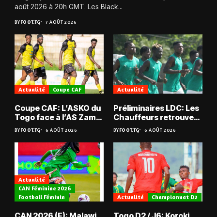
août 2026 à 20h GMT. Les Black...
BY
FOOT.TG
7 AOÛT 2026
Actualité
Coupe CAF
Actualité
Coupe CAF: L’ASKO du
Préliminaires LDC: Les
Togo face à l’AS Zam
Chauffeurs retrouvent
du Niger
les Mimos
BY
FOOT.TG
6 AOÛT 2026
BY
FOOT.TG
6 AOÛT 2026
Actualité
CAN Féminine 2026
Football Féminin
Actualité
Championnat D2
CAN 2026 (F): Malawi
Togo D2 / J6: Koroki