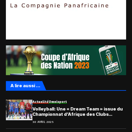
A lire aussi ...
Actualité
Omnisport
Volleyball: Une « Dream Team » issue du
Championnat d’Afrique des Clubs
masculins
30 AVRIL 2025