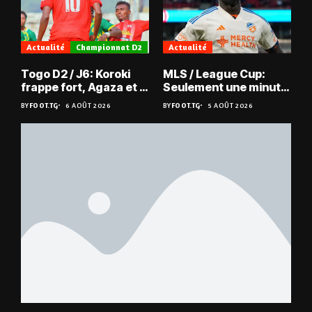
Actualité
Championnat D2
Actualité
Togo D2 / J6: Koroki
MLS / League Cup:
frappe fort, Agaza et la
Seulement une minute
JCA assurent,
de jeu pour Kévin
BY
FOOT.TG
6 AOÛT 2026
BY
FOOT.TG
5 AOÛT 2026
suspense avant Sara
Denkey
FC – Doumbé FC