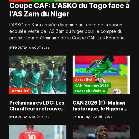
Coupe CAF: L’ASKO du Togo face à
l’AS Zam du Niger
L’ASKO de Kara arrivée dauphine au terme de la saison
écoulée vérite de l’AS Zam du Niger pour le compte du
premier tour préliminaire de la Coupe CAF. Les Kondona...
BY
FOOT.TG
6 AOÛT 2026
Actualité
CAN Féminine 2026
Actualité
Football Féminin
Préliminaires LDC: Les
CAN 2026 (F): Malawi
Chauffeurs retrouvent
historique, le Nigeria
les Mimos
sauvé, la Zambie
BY
FOOT.TG
6 AOÛT 2026
BY
FOOT.TG
6 AOÛT 2026
éliminée