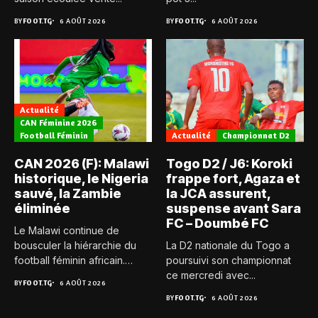
BY
FOOT.TG
6 AOÛT 2026
BY
FOOT.TG
6 AOÛT 2026
Actualité
CAN Féminine 2026
Football Féminin
Actualité
Championnat D2
CAN 2026 (F): Malawi
Togo D2 / J6: Koroki
historique, le Nigeria
frappe fort, Agaza et
sauvé, la Zambie
la JCA assurent,
éliminée
suspense avant Sara
FC – Doumbé FC
Le Malawi continue de
bousculer la hiérarchie du
La D2 nationale du Togo a
football féminin africain.
poursuivi son championnat
Pour...
ce mercredi avec...
BY
FOOT.TG
6 AOÛT 2026
BY
FOOT.TG
6 AOÛT 2026