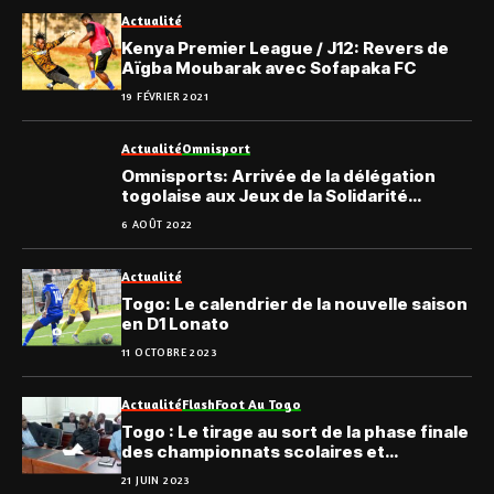
Actualité
Kenya Premier League / J12: Revers de
Aïgba Moubarak avec Sofapaka FC
19 FÉVRIER 2021
Actualité
Omnisport
Omnisports: Arrivée de la délégation
togolaise aux Jeux de la Solidarité
Islamique
6 AOÛT 2022
Actualité
Togo: Le calendrier de la nouvelle saison
en D1 Lonato
11 OCTOBRE 2023
Actualité
Flash
Foot Au Togo
Togo : Le tirage au sort de la phase finale
des championnats scolaires et
universitaires effectué
21 JUIN 2023