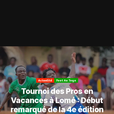
Actualité
Foot Au Togo
Tournoi des Pros en
Vacances à Lomé : Début
remarqué de la 4e édition